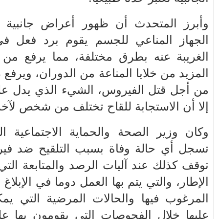
 مردها أن
ة الأجسام
الأكثر قراءة
لدم لتمكين
حمار أذكى من بعض البشر
رارة الجسم
لقاح يعمل،
صيف ساخن.. الهجرة العلنية تدق أبواب
أزمة إقليمية تهدد المغرب وأوروبا
تهنئة بمناسبة ترقية الكولونيل ماجور عبد
ضح بأنه لم
المجيد الملكوني إلى رتبة جنرال
تسجل أي حالة وفاة بسبب التلقيح ضد فيروس كوفيد 19، قد
شارة النصر التي أدانت الجميع
لها في هذا
الحالات غير
باب سبتة.. جرس إنذار اجتماعي وأمني يدق
أبواب الدولة
باء الوقوف
ر السنة في
عندما يصبح المواطن ضحية لعبة الصدمة...