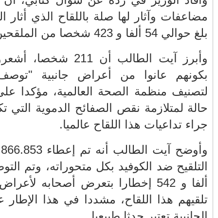
الفلسطيني ينفعل
المغرب وفرنسا على
ويهاجم حماس بألفاظ
استعادة الكهرباء عقب
ن الجدل، قد
قاسية على الهواء
انقطاعه في شبه
الجزيرة الإيبيرية
(فيديو)
وا المصالح الصحية
مول الحوت
عين الشكاك بإقليم
رة"، وفقا
واحتجاجات الأسواق
صفرو.. بين واقع البنية
م تسجل أية
الأسبوعية/الاحتقان
التحتية المهترئة
الصامت والتراشق
والحملات الانتخابية
 في الوفاة
بـ"الصناديق"/أخنوش
المبكرة(فيديو)
يرد بالصمت المريب
نه تم إعطاء 8.866.853 جرعة خلال فترة
والي جهة فاس مكناس
الطفلة يسرى
معاذ الجامعي ينهي
والمتطوعون في
التلقيح ضد الكوفيد بكل متحوراته، وتم التوصل بما مجموعه 13
معاناة المواطنين
بركان..أشغال معطوبة
ة مختلفة بعد
والعمال مع شركة
وقنوات صرف صحي
 المضاعفات
سيتي باص + وثيقة
تقتل والمحاسبة يجب
وفيديو
أن تطال المسؤولين