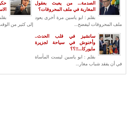
لى جزيرة مايوركا
الفرقة الوطنية ...
وزيرة الثقافة الفرنسية تعتبر إعلان
نلم يحتج المغاربة
فرنسا دعم فرنسا...
محمد السادس يدعو رئيس الجمهورية
الفرنسية إيمانويل...
مديرية الأدوية والصيدلة تعلق
استعمال عقار (%5 Immu...
سيطايل: الاختفال بالذكرى 25 لعيد
العرش يعني الاحتف...
اغتيال رئيس المكتب السياسي
لحركة حماس إسماعيل هنية...
صاحب الجلالة يترأس حفل استقبال
بمناسبة الذكرى الخا...
الألعاب الأولمبية باريس 2024 ..
الأشبال يتصالحون م...
محمد السادس رجل أفعال لاأقوال