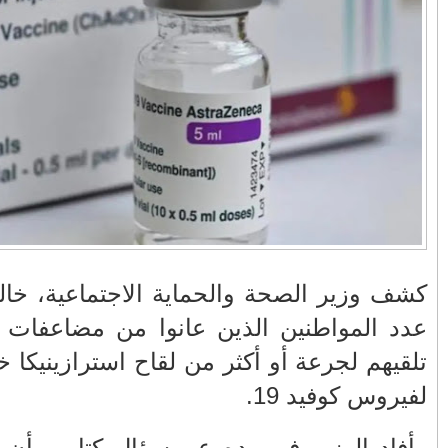
في زمن تزداد فيه
وزارة الداخلية؟/أين
حالات العنف ضد
الوزير التوفيق؟(فيديو)
النساء ويغيب فيه أحيانًا
صدى العدالة في
مناورات "الأسد
بالفيديو .. عاملات
ردهات الم...
الإفريقي 2025" ..
وعمال النقل الحضري
شاهد القاذفة النووية
بفاس يعبرون عن
في تدريب مع ثماني
ارتياحهم بعد إنهاء عقد
مقاتلات من نوع F-16
شركة "سيتي باص"
تابعة للقوات الجوية
الملكية المغربية
انهيار فاس..هؤلاء
بالفيديو ..أراد أن
يتحملون المسؤولية
يستفزه بالطائرة
الطالب، عن
ومآسي العمارات
القطرية لكن ترامب
 كان سببها
العشوائية مفتوحة
فضحه أمام العالم
بالحجة والدليل
حة الوبائية
بالفيديو .. الرئيس
بيدرو سانشيز يشكر
 من طالتهم