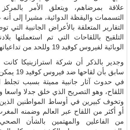
من يعبث بعقول المغاربة في ملف
ي لمحاربة
المحروقات؟
ى تحليل كل
، والتي همت
نبذة من سيرة سعيد أعراب.. نشأته
وظروف حياته الأولى 5/2
هة الجائحة
تنقيلات في صفوف كبار الضباط الدرك
الملكي
رت في وقت
د 19 يمكن أن يكون قد تسبب
FACEBOOK
اء استعمال
في ردة فعل
 على جرعة
أرشيف
 ظل العديد
(22)
2026
◄
ن الوزارة
(1335)
2025
◄