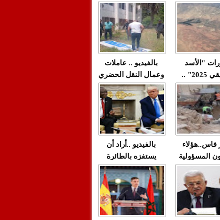
"مولات 88 غرزة"
صادمة وملتمس
 حميد طولست
لا(فيديو)
"الوجهاء"؟/ صمت
 تزداد فيه
وزارة الداخلية؟/أين
 العنف ضد
الوزير التوفيق؟(فيديو)
غيب فيه أحيانًا
لعدالة في
رات "الأسد
بالفيديو .. عاملات
م...
الإفريقي 2025" ..
وعمال النقل الحضري
قاذفة النووية
بفاس يعبرون عن
يب مع ثماني
ارتياحهم بعد إنهاء عقد
مقاتلات من نوع F-16
شركة "سيتي باص"
للقوات الجوية
ية المغربية
ر فاس..هؤلاء
بالفيديو ..أراد أن
ن المسؤولية
يستفزه بالطائرة
ي العمارات
القطرية لكن ترامب
ائية مفتوحة
فضحه أمام العالم
بالحجة والدليل