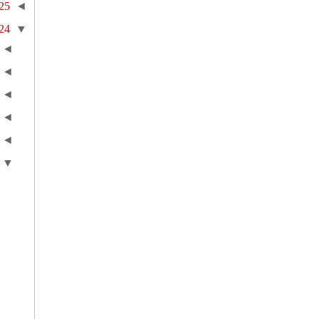
25
◄
24
▼
◄
◄
◄
◄
◄
▼