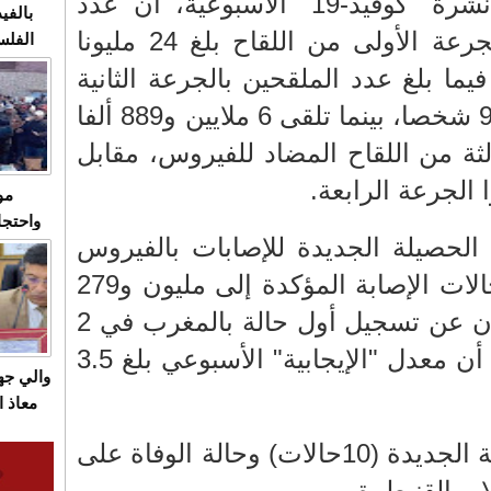
وأوضحت الوزارة، في نشرة "كوفيد-19" الأسبوعية، أن عدد
بالفيد
الأشخاص الذين تلقوا الجرعة الأولى من اللقاح بلغ 24 مليونا
الفلس
ويهاجم
887 شخصا، فيما بلغ عدد الملقحين بالجرعة الثانية
قاسية
23 مليونا و 426 ألفا و915 شخصا، بينما تلقى 6 ملايين و889 ألفا
ثالثة من اللقاح المضاد للفيروس، مقابل
مو
واحتجا
الحصيلة الجديدة للإصابات بالفيروس
الأسبو
الصام
رفعت العدد التراكمي لحالات الإصابة المؤكدة إلى مليون و279
بـ"الص
ألفا و389 حالة منذ الإعلان عن تسجيل أول حالة بالمغرب في 2
يرد با
مارس 2020، مشيرا إلى أن معدل "الإيجابية" الأسبوعي بلغ 3.5
والي ج
معاذ ا
معانا
وتم تسجيل حالات الإصابة الجديدة (10حالات) وحالة الوفاة على
والعم
سيتي 
– القنيطرة.