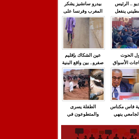
يو .. الرئيس
بيدرو سانشيز يشكر
طيني ينفعل
المغرب وفرنسا على
 حماس بألفاظ
استعادة الكهرباء عقب
 على الهواء
انقطاعه في شبه
الجزيرة الإيبيرية
(فيديو)
ل الحوت
عين الشكاك بإقليم
جات الأسواق
صفرو.. بين واقع البنية
عية/الاحتقان
التحتية المهترئة
ت والتراشق
والحملات الانتخابية
ناديق"/أخنوش
المبكرة(فيديو)
لصمت المريب
هة فاس مكناس
الطفلة يسرى
لجامعي ينهي
والمتطوعون في
ة المواطنين
بركان..أشغال معطوبة
ال مع شركة
وقنوات صرف صحي
باص + وثيقة
تقتل والمحاسبة يجب