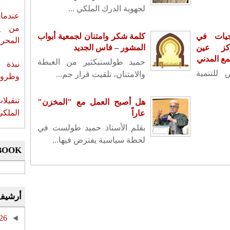
لجهوية الدرك الملكي ...
عندما 
من ي
جيات في
كلمة شكر وامتنان لجمعية أبواب
المحر
كز عين
المشور – فاس الجديد
مع المدني
حميد طولستبكثير من الغبطة
نبذة 
للتنمية
والامتنان، تلقيت قرار جم...
وظروف 
تنقيل
هل أصبح العمل مع "المخزن"
الملكي
عاراً
بقلم الأستاذ حميد طولست في
لحظة سياسية يفترض فيها...
BOOK
أرشيف
26
◄