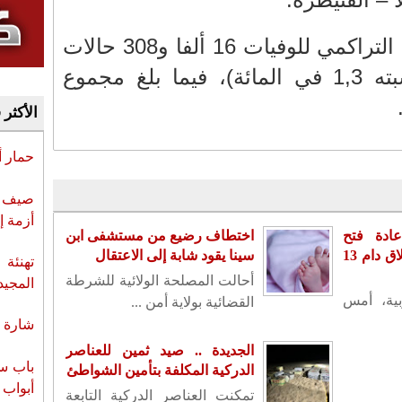
من جهة أخرى، بلغ العدد التراكمي للوفيات 16 ألفا و308 حالات
(مع مؤشر فتك عام نسبته 1,3 في المائة)، فيما بلغ مجموع
الأكثر 
حمار 
صيف س
أزمة إ
ادة فتح
اختطاف رضيع من مستشفى ابن
سفارته بدمشق بعد إغلاق دام 13
سينا يقود شابة إلى الاعتقال
تهنئة 
أحالت المصلحة الولائية للشرطة
المجيد
بية، أمس
القضائية بولاية أمن ...
شارة ا
الجديدة .. صيد ثمين للعناصر
باب سب
الدركية المكلفة بتأمين الشواطئ
أبواب 
تمكنت العناصر الدركية التابعة