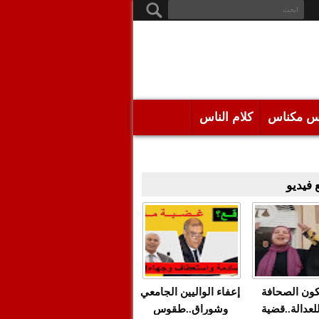
س مكناس
كلام الناس
فيديو
كون الصحافة
إعفاء الواليين الجامعي
للعدالة..قضية
وشوراق..طقوس