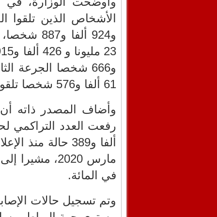
و924 ألفا و
و666 شخصا الجرعة ال
61 ألفا و576 شخصا تلقوا الجرعة الرابعة.
وأضاف المصدر ذاته أن 
في المائة.
مستوى جهة الرباط – سلا 