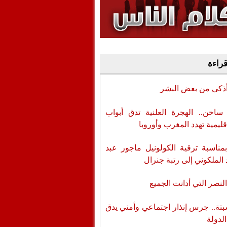
وفيديو
أن تطال المسؤولين
قراءة
أذكى من بعض البشر
اخن.. الهجرة العلنية تدق أبواب
قليمية تهدد المغرب وأوروبا
بمناسبة ترقية الكولونيل ماجور عبد
 الملكوني إلى رتبة جنرال
لنصر التي أدانت الجميع
تة.. جرس إنذار اجتماعي وأمني يدق
الدولة