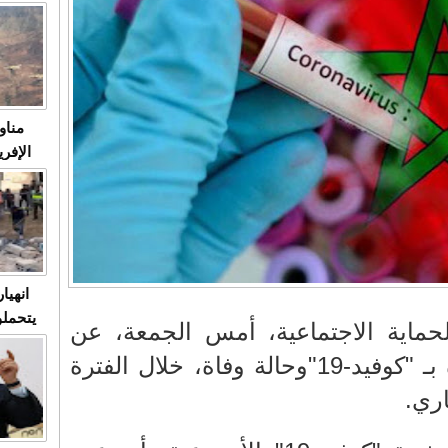
متابعة
مثا
في زمن
حالات
النساء وي
صدى ا
مناو
ردهات ال
شاهد ال
في تدر
تابعة 
الملك
انهيا
يتحملو
حماية الاجتماعية، أمس الجمعة، عن
ومآس
تسجيل 10 حالات جديدة بـ "كوفيد-19"وحالة وفاة، خلال الفترة
العشو