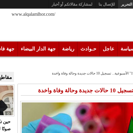
التحرير
للإتصال بنا
لمشاركة مقالاتكم أو أخبار
/www.alqalamlhor.com
ياسة
عاجل
حـوادث
رياضة
جهة الدار البيضاء
جهة فا
مقاطع 
حين ت
صوتًا 