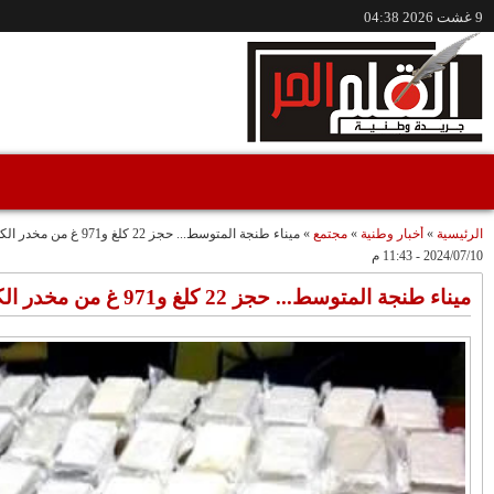
/www.alqalamlhor.com
مقاطع فيديو
حين تكون الصحافة
إعفاء الواليين الجامعي
صوتًا للعدالة..قضية
وشوراق..طقوس
"مولات 88 غرزة"
صادمة وملتمس
متابعة حميد طولست
مثالا(فيديو)
"الوجهاء"؟/ صمت