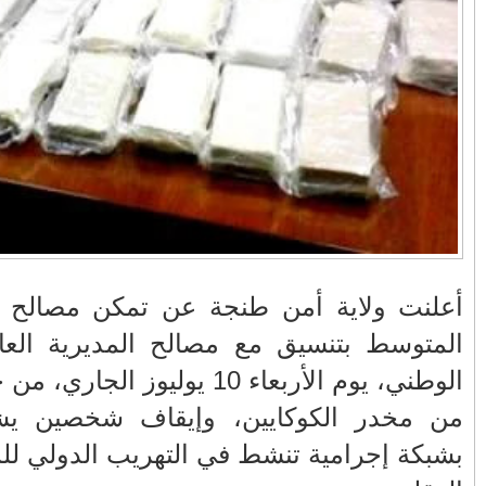
في زمن تزداد فيه
وزارة الداخلية؟/أين
حالات العنف ضد
الوزير التوفيق؟(فيديو)
النساء ويغيب فيه أحيانًا
صدى العدالة في
مناورات "الأسد
بالفيديو .. عاملات
ردهات الم...
الإفريقي 2025" ..
وعمال النقل الحضري
شاهد القاذفة النووية
بفاس يعبرون عن
في تدريب مع ثماني
ارتياحهم بعد إنهاء عقد
مقاتلات من نوع F-16
شركة "سيتي باص"
تابعة للقوات الجوية
الملكية المغربية
انهيار فاس..هؤلاء
بالفيديو ..أراد أن
ح شرطة ميناء طنجة
يتحملون المسؤولية
يستفزه بالطائرة
ومآسي العمارات
القطرية لكن ترامب
قبة التراب
العشوائية مفتوحة
فضحه أمام العالم
الوطني، يوم الأربعاء 10 يوليوز الجاري، من حجز 22 كلغ و971 غ
بالحجة والدليل
ارتباطهما
 والمؤثرات
بالفيديو .. الرئيس
بيدرو سانشيز يشكر