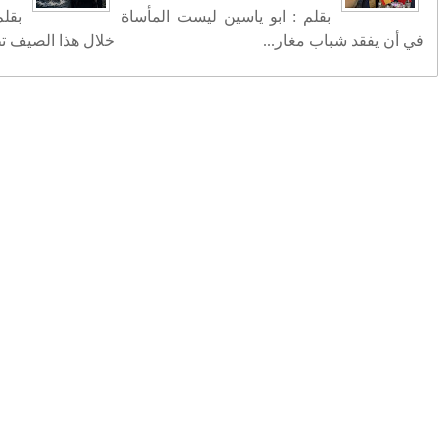
سين يشهد المغرب
تنقيلات في صفوف كبار الضباط الدرك
الملكي
صيف ساخن.. الهجرة العلنية تدق أبواب
أزمة إقليمية تهدد المغرب وأوروبا
تهنئة بمناسبة ترقية الكولونيل ماجور عبد
المجيد الملكوني إلى رتبة جنرال
FACEBOOK
أرشيف
(22)
2026
◄
(1335)
2025
◄