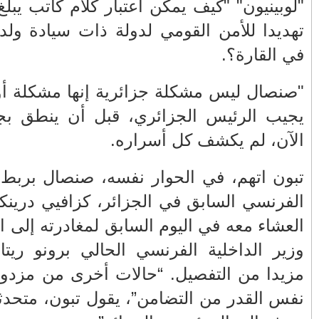
الفلسطيني ينفعل
المغرب وفرنسا على
"لوبينيون" "كيف يمكن اعتبار كلام كاتب يبلغ من العمر 75 عاما
ويهاجم حماس بألفاظ
استعادة الكهرباء عقب
ي أكبر جيش
قاسية على الهواء
انقطاعه في شبه
الجزيرة الإيبيرية
(فيديو)
ين صنعوه”،
مول الحوت
عين الشكاك بإقليم
مضة: "حتى
واحتجاجات الأسواق
صفرو.. بين واقع البنية
الأسبوعية/الاحتقان
التحتية المهترئة
الصامت والتراشق
والحملات الانتخابية
بـ"الصناديق"/أخنوش
المبكرة(فيديو)
 مع السفير
يرد بالصمت المريب
 أنه تناول
والي جهة فاس مكناس
الطفلة يسرى
 وكان معهما
معاذ الجامعي ينهي
والمتطوعون في
ون أن يقدم
معاناة المواطنين
بركان..أشغال معطوبة
سية لم تثر
والعمال مع شركة
وقنوات صرف صحي
سيتي باص + وثيقة
تقتل والمحاسبة يجب
ملية شعواء
وفيديو
أن تطال المسؤولين