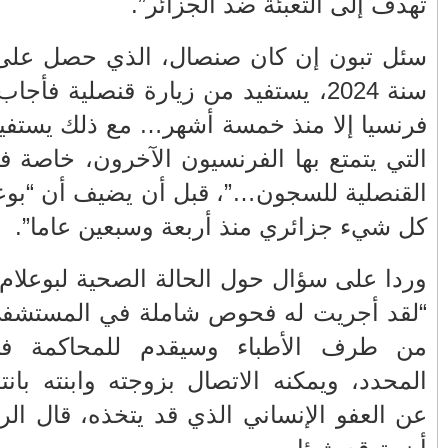
 الفرنسية
نصال لم يصبح
الأكثر قراءة
نفس الحقوق
حمار أذكى من بعض البشر
ق بالزيارات
صيف ساخن.. الهجرة العلنية تدق أبواب
صال هو قبل
أزمة إقليمية تهدد المغرب وأوروبا
تهنئة بمناسبة ترقية الكولونيل ماجور عبد
 قال تبون:
المجيد الملكوني إلى رتبة جنرال
لقى العلاج
شارة النصر التي أدانت الجميع
 القضائي
باب سبتة.. جرس إنذار اجتماعي وأمني يدق
وعندما سئل
أبواب الدولة
 لا يستطيع
عندما يصبح المواطن ضحية لعبة الصدمة...