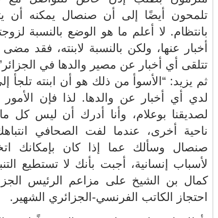
◄
نوفمبر
(1)
جته وابنته
◄
يوليو
(88)
 لا أملك أي
◄
يونيو
(222)
شهر دون أن
◄
مايو
(195)
 بن الشيخ،
◄
أبريل
(209)
 ما إذا كان
◄
مارس
(163)
▼
فبراير
(235)
دًا بالنسبة
رسميا أول أيام رمضان المبارك الاحد
صحيحًا. من
2 مارس 2025
 عمر وصحة
يوم غد السبت كأول أيام الشهر
ءات العفو
الفضيل في عدد من الدو...
شيء،” يعلق
وزير خارجية جمهورية كازاخستان
يشيد بالمبادرات المل...
بشأن ظروف
الإعلان عن قرب دخول اتفاقية
الإعفاء من التأشيرة بي...
حزب عضو في الائتلاف الحاكم في