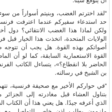
من يعبث بعقول المغاربة في ملف
المحروقات؟
وذهبتُم إلى
ة الصحراء.
نبذة من سيرة سعيد أعراب.. نشأته
وظروف حياته الأولى 5/2
 هولندا أو
ن أن ترتفع
تنقيلات في صفوف كبار الضباط الدرك
دائماً نحو
الملكي
ب أن يطارد
زائري كمال
FACEBOOK
علام صنصال
أرشيف
هدريينكور،
(22)
2026
◄
-الجزائريين
(1335)
2025
▼
عين؟ كما