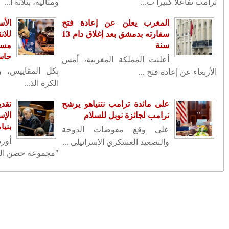
أسابيع لمراجعة جمي...
ي في طريقه
فاس .. افتتاح متحف البطحاء للفنون
الكرة الذهبية..
الإسلامية بعد ان...
يفية تمريرات
محكمة الاستئناف بفاس تسدل
الستار عن ملف الفساد مال...
يل أردتم الكيل،
مجلس جماعة عين البيضاء يرد على
مزاعم هدر المال الع...
ى المحكمة العليا
نشرة إنذارية .. تساقطات ثلجية
زل رئيس الوزراء
وأمطار قوية وهبات ري...
علامية عبرية أن
قبل لقائه بالرئيس الأوكراني غدا..
ترامب لن يقدم ضم...
انفتاح التهامي الوزاني على المجتمع
ونسجه لعلاقات أ...
القطاع السياحي في المغرب يحقق
قفزة نوعية في عدد ال...
أطباء مغاربة يجرون عمليات جراحية