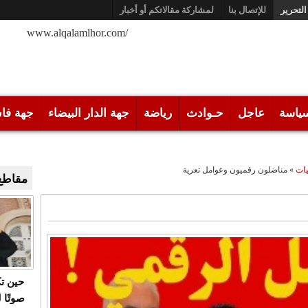
التحرير
للإتصال بنا
لمشاركة مقالاتكم أو أخبار
/www.alqalamlhor.com
ياسة
عاجل
حـوادث
رياضة
جهة الدار البيضاء
جهة فا
يات
»
مناضلون رقميون وعوامل تعرية
مقاطع 
حين ت
صوتًا 