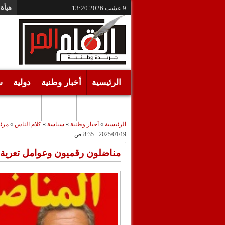
هيأة 
9 غشت 2026
13:20
الرئيسية
أخبار وطنية
دولية
س
أقـلام حـرة
مرئيات
الرئيسية
»
أخبار وطنية
»
سياسة
»
كلام الناس
»
مرئ
2025/01/19 - 8:35 ص
مناضلون رقميون وعوامل تعرية