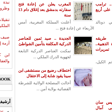
نبذة 
. ترامب
المغرب يعلن عن إعادة فتح
وظروف 
لى أربع
سفارته بدمشق بعد إغلاق دام 13
سنة
تنقيل
ي دونالد
أعلنت المملكة المغربية، أمس
الملكي
الأربعاء عن إعادة فتح ...
صيف س
 طريقه
الجديدة .. صيد ثمين للعناصر
أزمة إ
لذهبية..
الدركية المكلفة بتأمين الشواطئ
تمريرات
تمكنت العناصر الدركية التابعة
ابن ك
لجهوية الدرك الملكي ...
والعفا
م الكيل،
اختطاف رضيع من مستشفى ابن
سينا يقود شابة إلى الاعتقال
BOOK
أحالت المصلحة الولائية للشرطة
القضائية بولاية أمن ...
أرشيف
ريس سان
ى آمال