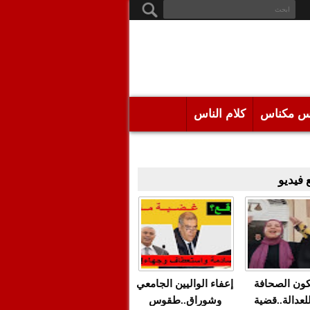
س مكناس
كلام الناس
فيديو
كون الصحافة
إعفاء الواليين الجامعي
للعدالة..قضية
وشوراق..طقوس