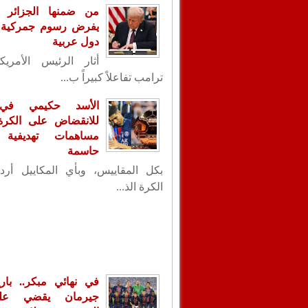
من ضمنها الجزائر .
يفرض رسوم جمركية ع
دول عربية
أثار الرئيس الأمريك
ترامب تفاعلاً كبيراً ب...
الأسد حكيمي في
للانقضاض على الكرة ا
مساهمات تهديفية 
حاسمة
بكل المقاييس، وبأي المكاييل أردت
الكرة الذ...
في نهائي مبكر.. با
جيرمان يقضي عل