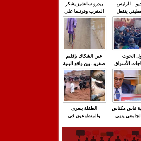
يو .. الرئيس
بيدرو سانشيز يشكر
طيني ينفعل
المغرب وفرنسا على
 حماس بألفاظ
استعادة الكهرباء عقب
 على الهواء
انقطاعه في شبه
الجزيرة الإيبيرية
(فيديو)
ل الحوت
عين الشكاك بإقليم
جات الأسواق
صفرو.. بين واقع البنية
عية/الاحتقان
التحتية المهترئة
ت والتراشق
والحملات الانتخابية
ناديق"/أخنوش
المبكرة(فيديو)
لصمت المريب
هة فاس مكناس
الطفلة يسرى
لجامعي ينهي
والمتطوعون في
ة المواطنين
بركان..أشغال معطوبة
ال مع شركة
وقنوات صرف صحي
باص + وثيقة
تقتل والمحاسبة يجب