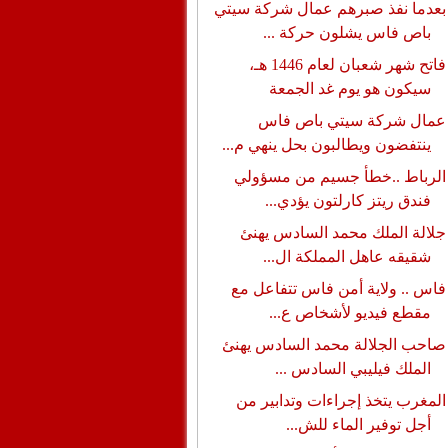
بعدما نفذ صبرهم عمال شركة سيتي
باص فاس يشلون حركة ...
فاتح شهر شعبان لعام 1446 هـ،
سيكون هو يوم غد الجمعة
عمال شركة سيتي باص فاس
ينتفضون ويطالبون بحل ينهي م...
الرباط ..خطأ جسيم من مسؤولي
فندق ريتز كارلتون يؤدي...
جلالة الملك محمد السادس يهنئ
شقيقه عاهل المملكة ال...
فاس .. ولاية أمن فاس تتفاعل مع
مقطع فيديو لأشخاص ع...
صاحب الجلالة محمد السادس يهنئ
الملك فيليبي السادس ...
المغرب يتخذ إجراءات وتدابير من
أجل توفير الماء للش...