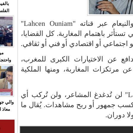
بالفيد
الفلس
ويهاجم
نيعام عبر قناته "
Lahcen Ouniam
"
قاسية
 تستأثر باهتمام المغاربة. كل القضايا،
و اجتماعي أو اقتصادي أو فني أو ثقافي.
مو
فع عن الاختيارات الكبرى للمغرب،
واحتجا
الأسبو
 عن مرتكزات المغاربة، ومنها الملكية
الصام
بـ"الص
يرد با
L
" لن تُدغدغ المشاعر، ولن تُركب أي
والي ج
سب جمهور أو ربح مشاهدات. يُقال ما
معاذ ا
ا دوران.
معانا
والعم
سيتي 