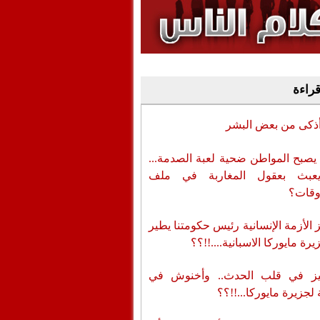
وفيديو
أن تطال المسؤولين
قراءة
أذكى من بعض البشر
يصبح المواطن ضحية لعبة الصدمة...
عبث بعقول المغاربة في ملف
وقات؟
الأزمة الإنسانية رئيس حكومتنا يطير
رة مايوركا الاسبانية....!!؟؟
ز في قلب الحدث.. وأخنوش في
لجزيرة مايوركا...!!؟؟