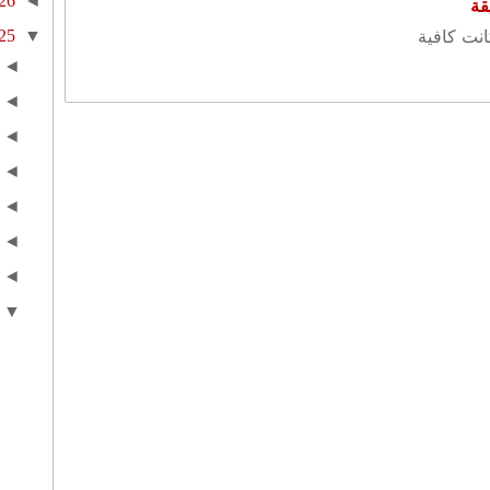
26
◄
قة
25
▼
كانت كافية
◄
◄
◄
◄
◄
◄
◄
▼