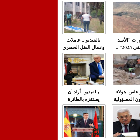
"مولات 88 غرزة"
صادمة وملتمس
 حميد طولست
لا(فيديو)
"الوجهاء"؟/ صمت
 تزداد فيه
وزارة الداخلية؟/أين
 العنف ضد
الوزير التوفيق؟(فيديو)
غيب فيه أحيانًا
لعدالة في
رات "الأسد
بالفيديو .. عاملات
م...
الإفريقي 2025" ..
وعمال النقل الحضري
قاذفة النووية
بفاس يعبرون عن
يب مع ثماني
ارتياحهم بعد إنهاء عقد
مقاتلات من نوع F-16
شركة "سيتي باص"
للقوات الجوية
ية المغربية
ر فاس..هؤلاء
بالفيديو ..أراد أن
ن المسؤولية
يستفزه بالطائرة
ي العمارات
القطرية لكن ترامب
ائية مفتوحة
فضحه أمام العالم
بالحجة والدليل