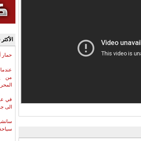
الأكثر 
حمار 
عندما 
من ي
المحر
في عز 
الى جزي
سانشي
سياحة 