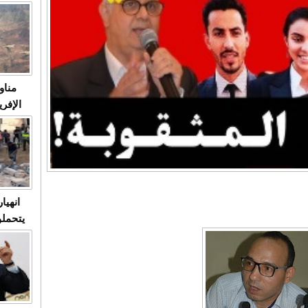
متابعة
مثا
في زمن
حالات
النساء وي
صدى ا
مناو
ردهات ال
شاهد ال
في تدر
تابعة 
الملك
انهيا
يتحملو
ومآس
العشو