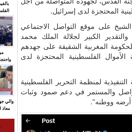
ة القدس، لجهوده المتواصلة من أجل
بالفيد
نية المحتجزة لدى إسرائيل.
الفلس
ويهاجم
الشيخ على موقع التواصل الاجتماعي
قاسية
والتقدير الكبير لجلالة الملك محمد
لحكومة المغربية الشقيقة على جهدهم
مو
الأموال الفلسطينية المحتجزة لدى
واحتجا
الأسبو
الصام
التنفيذية لمنظمة التحرير الفلسطينية
بـ"الص
يرد با
تواصل والمستمر في دعم صمود وثبات
رضه ووطنه".
والي ج
معاذ ا
معانا
والعم
سيتي 