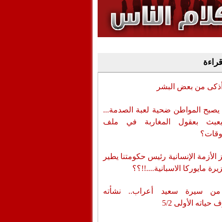
وفيديو
أن تطال المسؤولين
قراءة
أذكى من بعض البشر
يصبح المواطن ضحية لعبة الصدمة...
عبث بعقول المغاربة في ملف
وقات؟
الأزمة الإنسانية رئيس حكومتنا يطير
رة مايوركا الاسبانية....!!؟؟
من سيرة سعيد أعراب.. نشأته
حياته الأولى 5/2