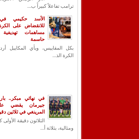
ترامب تفاعلاً كبيراً ب...
الأسد حكيمي في
للانقضاض على الكرة ا
مساهمات تهديفية 
حاسمة
بكل المقاييس، وبأي المكاييل أردت
الكرة الذ...
في نهائي مبكر.. با
جيرمان يقضي عل
المرينغي في ثلاثين دقي
الثلاثون دقيقة الأولى 
ومثالية، بثلاثة أ...