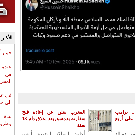
الأكثر 
حمار 
عندما 
من ي
المحر
في عز 
الى جزي
. ترامب
المغرب يعلن عن إعادة فتح
نبذة 
لى أربع
سفارته بدمشق بعد إغلاق دام 13
وظروف 
سنة
ي دونالد
أعلنت المملكة المغربية، أمس