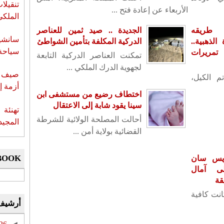
تنقيل
الأربعاء عن إعادة فتح ...
الملكي
 طريقه
الجديدة .. صيد ثمين للعناصر
سانشي
لذهبية..
الدركية المكلفة بتأمين الشواطئ
سياحة 
تمريرات
تمكنت العناصر الدركية التابعة
لجهوية الدرك الملكي ...
صيف س
م الكيل،
أزمة إ
اختطاف رضيع من مستشفى ابن
سينا يقود شابة إلى الاعتقال
تهنئة 
أحالت المصلحة الولائية للشرطة
المجيد
القضائية بولاية أمن ...
BOOK
ريس سان
ى آمال
قة
كانت كافية
أرشيف