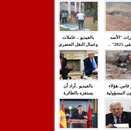
"مولات 88 غرزة"
صادمة وملتمس
 حميد طولست
لا(فيديو)
"الوجهاء"؟/ صمت
 تزداد فيه
وزارة الداخلية؟/أين
 العنف ضد
الوزير التوفيق؟(فيديو)
غيب فيه أحيانًا
لعدالة في
رات "الأسد
بالفيديو .. عاملات
م...
الإفريقي 2025" ..
وعمال النقل الحضري
قاذفة النووية
بفاس يعبرون عن
يب مع ثماني
ارتياحهم بعد إنهاء عقد
مقاتلات من نوع F-16
شركة "سيتي باص"
للقوات الجوية
ية المغربية
ر فاس..هؤلاء
بالفيديو ..أراد أن
ن المسؤولية
يستفزه بالطائرة
ي العمارات
القطرية لكن ترامب
ائية مفتوحة
فضحه أمام العالم
بالحجة والدليل