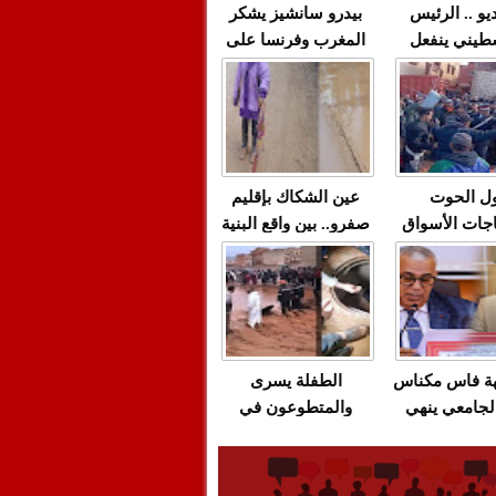
يو .. الرئيس
بيدرو سانشيز يشكر
طيني ينفعل
المغرب وفرنسا على
 حماس بألفاظ
استعادة الكهرباء عقب
 على الهواء
انقطاعه في شبه
الجزيرة الإيبيرية
(فيديو)
ل الحوت
عين الشكاك بإقليم
جات الأسواق
صفرو.. بين واقع البنية
عية/الاحتقان
التحتية المهترئة
ت والتراشق
والحملات الانتخابية
ناديق"/أخنوش
المبكرة(فيديو)
لصمت المريب
هة فاس مكناس
الطفلة يسرى
لجامعي ينهي
والمتطوعون في
ة المواطنين
بركان..أشغال معطوبة
ال مع شركة
وقنوات صرف صحي
باص + وثيقة
تقتل والمحاسبة يجب