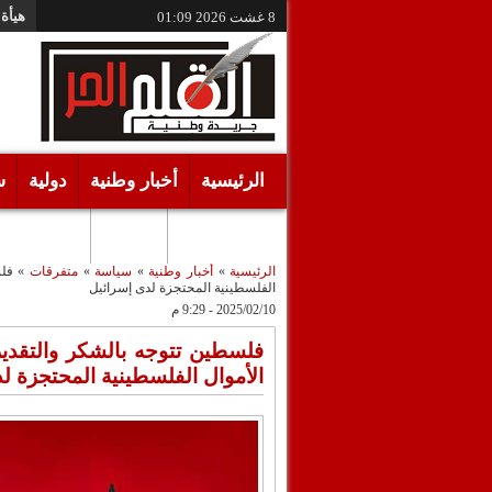
هيأة 
8 غشت 2026
01:09
الرئيسية
أخبار وطنية
دولية
س
أقـلام حـرة
مرئيات
الرئيسية
»
أخبار وطنية
»
سياسة
»
متفرقات
»
فلس
الفلسطينية المحتجزة لدى إسرائيل
2025/02/10 - 9:29 م
فلسطين تتوجه بالشكر والتقدير
الأموال الفلسطينية المحتجزة ل