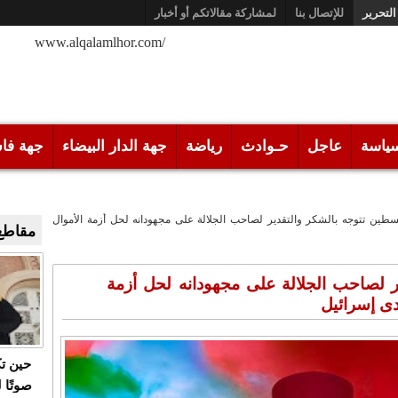
التحرير
للإتصال بنا
لمشاركة مقالاتكم أو أخبار
/www.alqalamlhor.com
ياسة
عاجل
حـوادث
رياضة
جهة الدار البيضاء
جهة فا
طين تتوجه بالشكر والتقدير لصاحب الجلالة على مجهودانه لحل أزمة الأموال
مقاطع 
 لصاحب الجلالة على مجهودانه لحل أزمة
دى إسرائيل
حين ت
صوتًا 