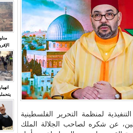
متابعة
مثا
في زمن
حالات
النساء وي
صدى ا
مناو
ردهات ال
شاهد ال
في تدر
تابعة 
الملك
انهيا
يتحملو
ومآس
العشو
تنفيذية لمنظمة التحرير الفلسطينية
ثنين، عن شكره لصاحب الجلالة الملك