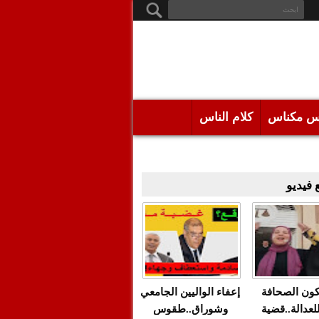
س مكناس
كلام الناس
فيديو
كون الصحافة
إعفاء الواليين الجامعي
للعدالة..قضية
وشوراق..طقوس