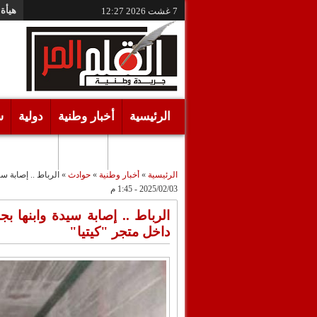
هيأة 
7 غشت 2026
12:27
الرئيسية
أخبار وطنية
دولية
س
أقـلام حـرة
مرئيات
الرئيسية
»
أخبار وطنية
»
حوادث
»
الرباط .. إصابة س
2025/02/03 - 1:45 م
الرباط .. إصابة سيدة وابنها 
داخل متجر "كيتيا"