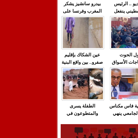
يو .. الرئيس
بيدرو سانشيز يشكر
طيني ينفعل
المغرب وفرنسا على
 حماس بألفاظ
استعادة الكهرباء عقب
 على الهواء
انقطاعه في شبه
الجزيرة الإيبيرية
(فيديو)
ل الحوت
عين الشكاك بإقليم
جات الأسواق
صفرو.. بين واقع البنية
عية/الاحتقان
التحتية المهترئة
ت والتراشق
والحملات الانتخابية
ناديق"/أخنوش
المبكرة(فيديو)
لصمت المريب
هة فاس مكناس
الطفلة يسرى
لجامعي ينهي
والمتطوعون في
ة المواطنين
بركان..أشغال معطوبة
ال مع شركة
وقنوات صرف صحي
باص + وثيقة
تقتل والمحاسبة يجب