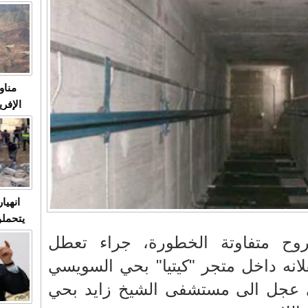
متابعة
مثا
في زمن
حالات
النساء وي
صدى ا
مناو
ردهات ال
شاهد ال
في تدر
تابعة 
الملك
انهيا
يتحملو
ومآس
وح متفاوتة الخطورة، جراء تعطل
العشو
انه داخل متجر "كيتيا" بحي السويسي
لى عجل الى مستشفى الشيخ زايد بحي