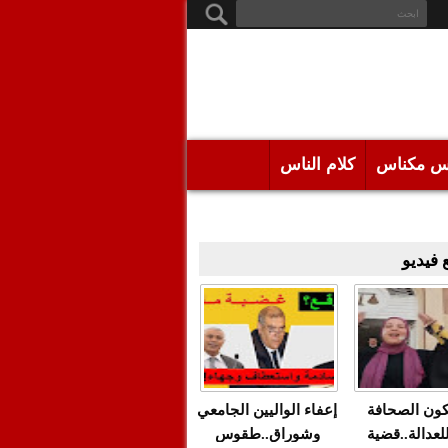
س مكناس
كلام الناس
فيديو
كون الصحافة
إعفاء الواليين الجامعي
للعدالة..قضية
وشوراق..طقوس