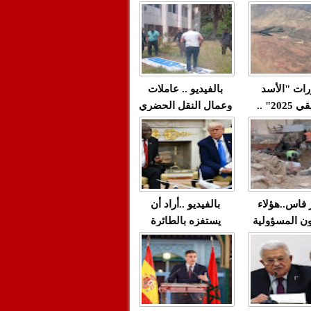
"مولات 88 غرزة"
صادمة وملتمس
 حميد طولست
لا(فيديو)
"الوجهاء"؟/ صمت
 تزداد فيه
وزارة الداخلية؟/أين
 العنف ضد
الوزير التوفيق؟(فيديو)
غيب فيه أحيانًا
لعدالة في
رات "الأسد
بالفيديو .. عاملات
م...
الإفريقي 2025" ..
وعمال النقل الحضري
قاذفة النووية
بفاس يعبرون عن
يب مع ثماني
ارتياحهم بعد إنهاء عقد
مقاتلات من نوع F-16
شركة "سيتي باص"
للقوات الجوية
ية المغربية
ر فاس..هؤلاء
بالفيديو ..أراد أن
ن المسؤولية
يستفزه بالطائرة
ي العمارات
القطرية لكن ترامب
ائية مفتوحة
فضحه أمام العالم
بالحجة والدليل