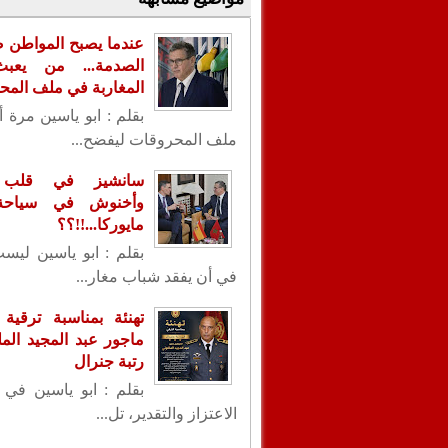
عندما يصبح المواطن ض
الصدمة... من يعب
المغاربة في ملف الم
بقلم : ابو ياسين مرة 
ملف المحروقات ليفضح...
سانشيز في قلب ا
وأخنوش في سياحة 
مايوركا...!!؟؟
بقلم : ابو ياسين ليس
في أن يفقد شباب مغار...
تهنئة بمناسبة ترقية 
ماجور عبد المجيد الم
رتبة جنرال
بقلم : ابو ياسين في 
الاعتزاز والتقدير، تل...