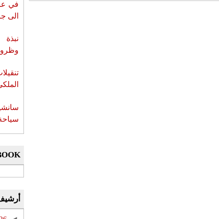
في عز 
الى جزي
نبذة 
وظروف 
تنقيل
الملكي
سانشي
سياحة 
BOOK
أرشيف