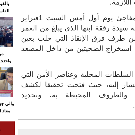
اللازمة.
بالفيد
الفلس
وسقط المصعد بشكل مفاجئ يوم أول أمس السبت 1فبراير
ويهاجم
قاسية
ه سيدة رفقة ابنها الذي يبلغ من العمر
 من طرف فرق الإنقاذ التي حلت بعين
استخراج الضحيتين من داخل المصعد
مو
واحتجا
الأسبو
السلطات المحلية وعناصر الأمن التي
الصام
بـ"الص
مشار إليه، حيث فتحت تحقيقا لكشف
يرد با
 والظروف المحيطة به، وتحديد
والي ج
معاذ ا
معانا
والعم
سيتي 