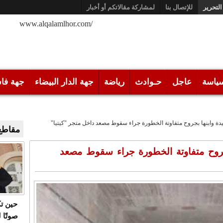
التحرير
للإتصال بنا
لمشاركة مقالاتكم أو أخبار
/www.alqalamlhor.com
ياسة
عاجل
حـوادث
رياضة
جهة الدار البيضاء
جهة فا
يدة وابنها بجروح متفاوتة الخطورة جراء سقوط مصعد داخل متجر "كيتيا"
مقاطع 
بجروح متفاوتة الخطورة جراء سقوط مصعد
حين ت
صوتًا 