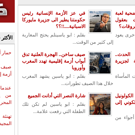
حية لعبة
في عز الأزمة الإنسانية رئيس
ث بعقول
حكومتنا يطير الى جزيرة مايوركا
حروقات؟
الاسبانية....!!؟؟
أخرى يعود
بقلم : ابو ياسينلم يحتج المغاربة
الأكثر 
إلى كثير من الوقت...
حمار 
لحدث..
صيف ساخن.. الهجرة العلنية تدق
لجزيرة
أبواب أزمة إقليمية تهدد المغرب
صيف س
وأوروبا
أزمة إ
ت المأساة
بقلم : ابو ياسين يشهد المغرب
خلال هذا الصيف تطورات...
عندما 
من ي
الكولونيل
شارة النصر التي أدانت الجميع
المحر
لكوني إلى
بقلم : ابو ياسين لم تكن تلك
الطفلة التي رفعت علامة...
تهنئة 
أجواء من
المجيد