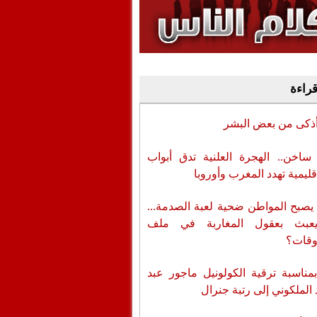
وفيديو
أن تطال المسؤولين
قراءة
أذكى من بعض البشر
اخن.. الهجرة العلنية تدق أبواب
قليمية تهدد المغرب وأوروبا
يصبح المواطن ضحية لعبة الصدمة...
عبث بعقول المغاربة في ملف
وقات؟
بمناسبة ترقية الكولونيل ماجور عبد
 الملكوني إلى رتبة جنرال