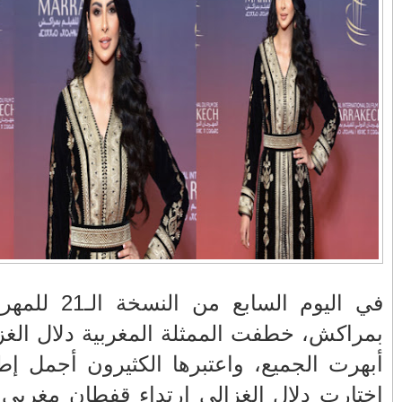
في زمن تزداد فيه
وزارة الداخلية؟/أين
حالات العنف ضد
الوزير التوفيق؟(فيديو)
النساء ويغيب فيه أحيانًا
صدى العدالة في
مناورات "الأسد
بالفيديو .. عاملات
ردهات الم...
الإفريقي 2025" ..
وعمال النقل الحضري
شاهد القاذفة النووية
بفاس يعبرون عن
في تدريب مع ثماني
ارتياحهم بعد إنهاء عقد
مقاتلات من نوع F-16
شركة "سيتي باص"
تابعة للقوات الجوية
الملكية المغربية
انهيار فاس..هؤلاء
بالفيديو ..أراد أن
يتحملون المسؤولية
يستفزه بالطائرة
ومآسي العمارات
القطرية لكن ترامب
العشوائية مفتوحة
فضحه أمام العالم
2 للمهرجان الدولي للفيلم
بالحجة والدليل
ار بإطلالة
 المهرجان.
بالفيديو .. الرئيس
بيدرو سانشيز يشكر
حى من طرز