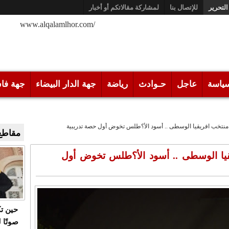
التحرير
للإتصال بنا
لمشاركة مقالاتكم أو أخبار
/www.alqalamlhor.com
ياسة
عاجل
حـوادث
رياضة
جهة الدار البيضاء
جهة فا
 منتخب افريقيا الوسطى .. أسود الأ؟طلس تخوض أول حصة تدريبية
مقاطع 
يقيا الوسطى .. أسود الأ؟طلس تخوض أول
حين ت
صوتًا 