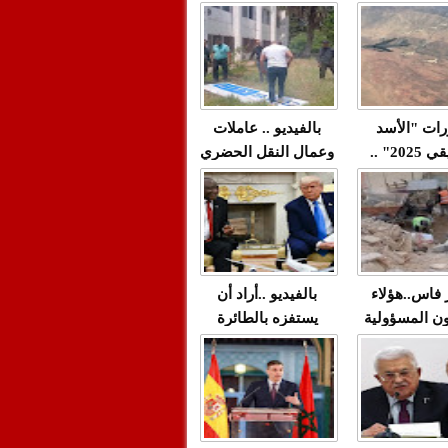
"مولات 88 غرزة"
صادمة وملتمس
 حميد طولست
لا(فيديو)
"الوجهاء"؟/ صمت
 تزداد فيه
وزارة الداخلية؟/أين
 العنف ضد
الوزير التوفيق؟(فيديو)
غيب فيه أحيانًا
لعدالة في
رات "الأسد
بالفيديو .. عاملات
م...
الإفريقي 2025" ..
وعمال النقل الحضري
قاذفة النووية
بفاس يعبرون عن
يب مع ثماني
ارتياحهم بعد إنهاء عقد
مقاتلات من نوع F-16
شركة "سيتي باص"
للقوات الجوية
ية المغربية
ر فاس..هؤلاء
بالفيديو ..أراد أن
ن المسؤولية
يستفزه بالطائرة
ي العمارات
القطرية لكن ترامب
ائية مفتوحة
فضحه أمام العالم
بالحجة والدليل