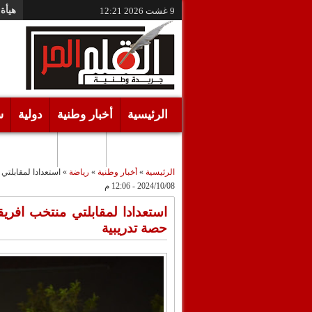
هيأة 
9 غشت 2026
12:21
الرئيسية
أخبار وطنية
دولية
س
أقـلام حـرة
مرئيات
الرئيسية
»
أخبار وطنية
»
رياضة
»
استعدادا لمقابلتي
2024/10/08 - 12:06 م
استعدادا لمقابلتي منتخب افر
حصة تدريبية