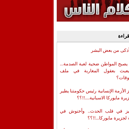
وفيديو
أن تطال المسؤولين
قراءة
أذكى من بعض البشر
يصبح المواطن ضحية لعبة الصدمة...
عبث بعقول المغاربة في ملف
وقات؟
الأزمة الإنسانية رئيس حكومتنا يطير
رة مايوركا الاسبانية....!!؟؟
ز في قلب الحدث.. وأخنوش في
لجزيرة مايوركا...!!؟؟