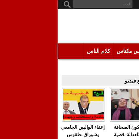
س مكناس
كلام الناس
فيديو
كون الصحافة
إعفاء الواليين الجامعي
للعدالة..قضية
وشوراق..طقوس