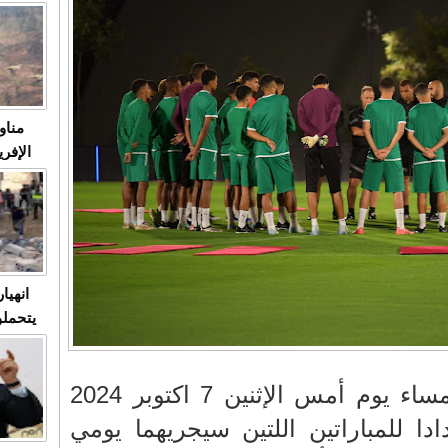
متابعة
مثا
في زمن
حالات
النساء وي
صدى ا
مناو
ردهات ال
شاهد ال
في تدر
تابعة 
الملك
انهيا
يتحملو
ومآس
العشو
خاض المنتخب الوطني مساء يوم أمس الإثنين 7 اكتوبر 2024
دا للمباراتين اللتين سيجريهما يومي