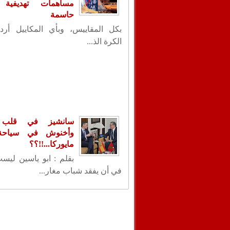
مساهمات تهديفية 
حاسمة
بكل المقاييس، وبأي المكاييل أردت
الكرة الذ...
سانشيز في قلب ا
وأخنوش في سياحة 
مايوركا...!!؟؟
بقلم : ابو ياسين ليس
في أن يفقد شباب مغار...