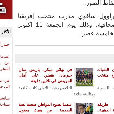
راوول سافوي مدرب منتخب إفريقيا
الوسطى بدوره ندوة صحافية، وذلك يوم الجمعة 11 اكتوبر
الأكثر 
حمار 
عندما 
من ي
المحر
ن الشباك
في نهائي مبكر.. باريس سان
اح منتخب
جيرمان يقضي على آمال
في عز 
المرينغي في ثلاثين دقيقة
الى جزي
 النسبية
الثلاثون دقيقة الأولى كانت كافية
ومثالية، بثلاثة أ...
سانشي
سياحة 
 طريقه
عندما يصبح المواطن ضحية لعبة
لذهبية..
الصدمة... من يعبث بعقول