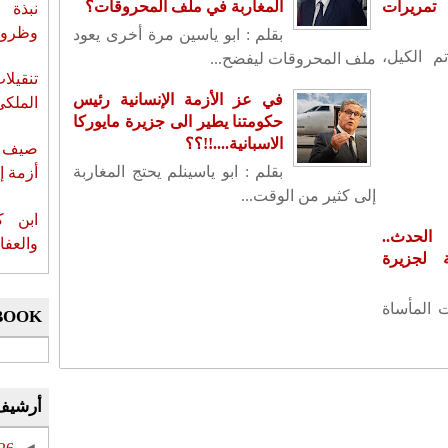
تمريرات
المغاربة في ملف المحروقات؟
نبذة 
وظروف 
بقلم : ابو ياسين مرة أخرى يعود
م الكيل،
ملف المحروقات ليفضح...
تنقيل
في عز الأزمة الإنسانية رئيس
الملكي
حكومتنا يطير الى جزيرة مايوركا
الاسبانية....!!؟؟
صيف س
بقلم : ابو ياسينلم يحتج المغاربة
أزمة إ
إلى كثير من الوقت...
ابن ك
لحدث..
والعفا
لجزيرة
ت المأساة
BOOK
أرشيف