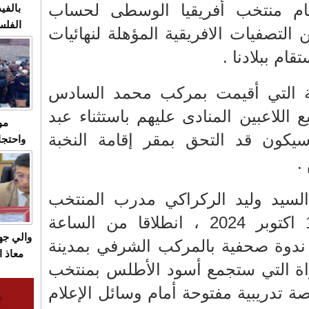
 اكتوبر 2024 أمام منتخب أفريقيا الوسطى لحساب
بالفيد
الفلس
ن التصفيات الافريقية المؤهلة لنهائيات
ويهاجم
قام ببلادنا .
قاسية
ة التي أقيمت بمركب محمد السادس
اللاعبين المنادى عليهم باستثناء عبد
مو
يكون قد التحق بمقر إقامة النخبة
واحتجا
الأسبو
.
الصام
بـ"الص
لسيد وليد الركراكي مدرب المنتخب
يرد با
الوطني يوم الجمعة 11 اكتوبر 2024 ، انطلاقا من الساعة
والي ج
دوة صحفية بالمركب الشرفي بمدينة
معاذ ا
اة التي ستجمع أسود الأطلس بمنتخب
معانا
والعم
صة تدريبية مفتوحة أمام وسائل الإعلام
سيتي 