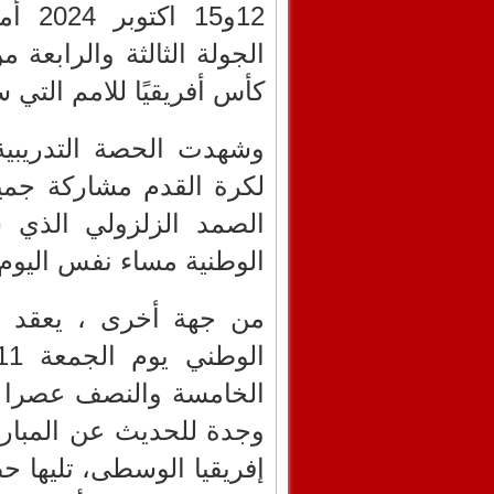
12و15
الجولة الثالثة والرابعة م
كأس أفريقيًا للامم التي ست
وشهدت الحصة التدريبي
لكرة القدم مشاركة جميع 
الصمد الزلزولي الذي س
الوطنية مساء نفس اليوم 
من جهة أخرى ، يعقد ا
الخامسة والنصف عصرا ن
وجدة للحديث عن المبار
إفريقيا الوسطى، تليها ح