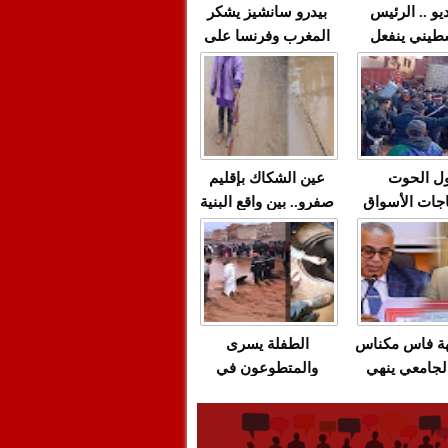
يو .. الرئيس
بيدرو سانشيز يشكر
طيني ينفعل
المغرب وفرنسا على
 حماس بألفاظ
استعادة الكهرباء عقب
 على الهواء
انقطاعه في شبه
الجزيرة الإيبيرية
(فيديو)
ل الحوت
عين الشكاك بإقليم
جات الأسواق
صفرو.. بين واقع البنية
عية/الاحتقان
التحتية المهترئة
ت والتراشق
والحملات الانتخابية
ناديق"/أخنوش
المبكرة(فيديو)
لصمت المريب
هة فاس مكناس
الطفلة يسرى
لجامعي ينهي
والمتطوعون في
ة المواطنين
بركان..أشغال معطوبة
ال مع شركة
وقنوات صرف صحي
باص + وثيقة
تقتل والمحاسبة يجب