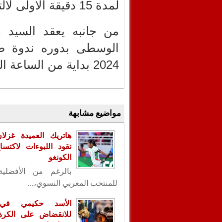
لمدة 15 دقيقة الأولى لالتقاط الصور.
من جانبه يعقد السيد 
2024 بداية من الساعة الخامسة عصرا.
مواضيع مشابهة
هاتريك العميدة غزلا
تقود اللبوءات لاكتس
الكونغو
بالرغم من الأفضلية
للمنتخب المغربي النسوي،...
الأسد حكيمي في
للانقضاض على الكرة ا