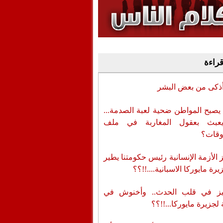
وفيديو
أن تطال المسؤولين
قراءة
أذكى من بعض البشر
يصبح المواطن ضحية لعبة الصدمة...
عبث بعقول المغاربة في ملف
وقات؟
الأزمة الإنسانية رئيس حكومتنا يطير
رة مايوركا الاسبانية....!!؟؟
ز في قلب الحدث.. وأخنوش في
لجزيرة مايوركا...!!؟؟