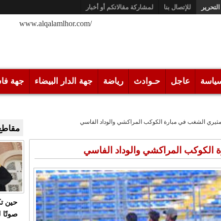
التحرير
للإتصال بنا
لمشاركة مقالاتكم أو أخبار
/www.alqalamlhor.com
ياسة
عاجل
حـوادث
رياضة
جهة الدار البيضاء
جهة فا
ثيري الشغب في مبارة الكوكب المراكشي والوداد الفاسي
مقاطع 
 الكوكب المراكشي والوداد الفاسي
حين ت
صوتًا 