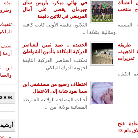
نبذة 
ن الشباك
في نهائي مبكر.. باريس سان
اح منتخب
جيرمان يقضي على آمال
وظروف 
المرينغي في ثلاثين دقيقة
تنقيل
 النسبية
الثلاثون دقيقة الأولى كانت كافية
الملكي
ومثالية، بثلاثة أ...
 طريقه
الجديدة .. صيد ثمين للعناصر
صيف س
لذهبية..
الدركية المكلفة بتأمين الشواطئ
أزمة إ
تمريرات
تمكنت العناصر الدركية التابعة
ابن ك
لجهوية الدرك الملكي ...
م الكيل،
والعفا
اختطاف رضيع من مستشفى ابن
سينا يقود شابة إلى الاعتقال
BOOK
أحالت المصلحة الولائية للشرطة
القضائية بولاية أمن ...
ادة فتح
أرشيف
سفارته بدمشق بعد إغلاق دام 13