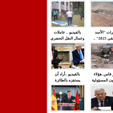
"مولات 88 غرزة"
صادمة وملتمس
 حميد طولست
لا(فيديو)
"الوجهاء"؟/ صمت
 تزداد فيه
وزارة الداخلية؟/أين
 العنف ضد
الوزير التوفيق؟(فيديو)
غيب فيه أحيانًا
لعدالة في
رات "الأسد
بالفيديو .. عاملات
م...
الإفريقي 2025" ..
وعمال النقل الحضري
قاذفة النووية
بفاس يعبرون عن
يب مع ثماني
ارتياحهم بعد إنهاء عقد
مقاتلات من نوع F-16
شركة "سيتي باص"
للقوات الجوية
ية المغربية
ر فاس..هؤلاء
بالفيديو ..أراد أن
ن المسؤولية
يستفزه بالطائرة
ي العمارات
القطرية لكن ترامب
ائية مفتوحة
فضحه أمام العالم
بالحجة والدليل