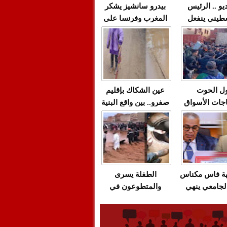
يو .. الرئيس
بيدرو سانشيز يشكر
طيني ينفعل
المغرب وفرنسا على
 حماس بألفاظ
استعادة الكهرباء عقب
 على الهواء
انقطاعه في شبه
الجزيرة الإيبيرية
(فيديو)
ل الحوت
عين الشكاك بإقليم
جات الأسواق
صفرو.. بين واقع البنية
عية/الاحتقان
التحتية المهترئة
ت والتراشق
والحملات الانتخابية
ناديق"/أخنوش
المبكرة(فيديو)
لصمت المريب
هة فاس مكناس
الطفلة يسرى
لجامعي ينهي
والمتطوعون في
ة المواطنين
بركان..أشغال معطوبة
ال مع شركة
وقنوات صرف صحي
باص + وثيقة
تقتل والمحاسبة يجب