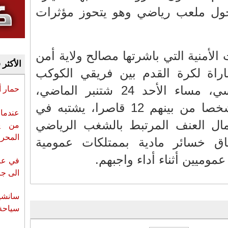
خول ملعب رياضي وهو يتحوز مؤثرات
 الأمنية التي باشرتها مصالح ولاية أمن
الأكثر 
ة لكرة القدم بين فريقي الكوكب
المراكشي والوداد الفاسي، مساء الأحد 24 شتنبر الماضي،
حمار 
أسفرت عن ضبط 40 شخصا من بينهم 12 قاصرا، يشتبه في
عندما 
ال العنف المرتبط بالشغب الرياضي
من ي
المحر
اق خسائر مادية بممتلكات عمومية
ميين أثناء أداء واجبهم.
في عز 
الى جزي
سانشي
سياحة 