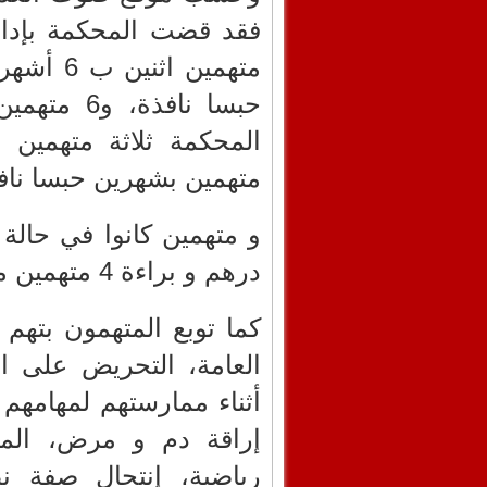
متهمين بشهرين حبسا ناف
درهم و براءة 4 متهمين من المنسوب لهم .
كما توبع المتهمون بته
العامة، التحريض على ا
أثناء ممارستهم لمهامه
إراقة دم و مرض، المس
رياضية، إنتحال صفة ن