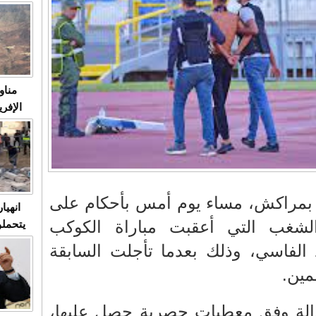
متابعة
مثا
في زمن
حالات
النساء وي
صدى ا
مناو
ردهات ال
شاهد ال
في تدر
تابعة 
الملك
ة بمراكش، مساء يوم أمس بأحكام على
انهيا
لشغب التي أعقبت مباراة الكوكب
يتحملو
ومآس
 الفاسي، وذلك بعدما تأجلت السابقة
العشو
مين.
ة وفق معطيات حصرية حصل عليها،