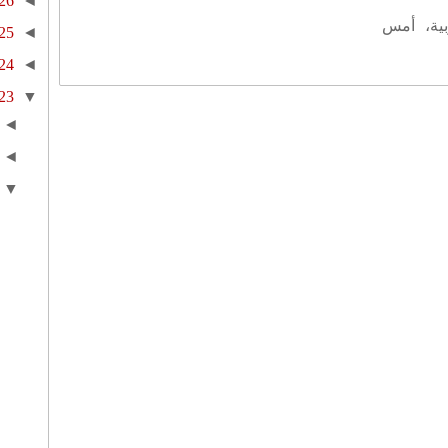
26
◄
بية، أمس
25
◄
24
◄
23
▼
◄
◄
▼