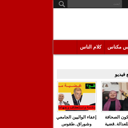
س مكناس
كلام الناس
فيديو
كون الصحافة
إعفاء الواليين الجامعي
للعدالة..قضية
وشوراق..طقوس