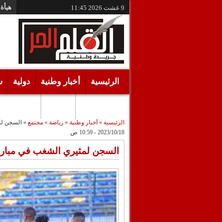
هيأة 
9 غشت 2026
11:45
الرئيسية
أخبار وطنية
دولية
س
أقـلام حـرة
مرئيات
الرئيسية
»
أخبار وطنية
»
رياضة
»
مجتمع
»
السجن لم
2023/10/18 - 10:59 ص
السجن لمثيري الشغب في مبارة