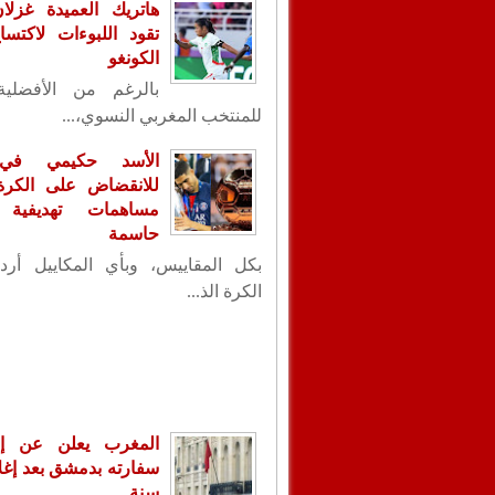
هاتريك العميدة غزلا
تقود اللبوءات لاكتس
الكونغو
بالرغم من الأفضلية
للمنتخب المغربي النسوي،...
الأسد حكيمي في
للانقضاض على الكرة ا
مساهمات تهديفية 
حاسمة
بكل المقاييس، وبأي المكاييل أردت
الكرة الذ...
المغرب يعلن عن إع
سنة