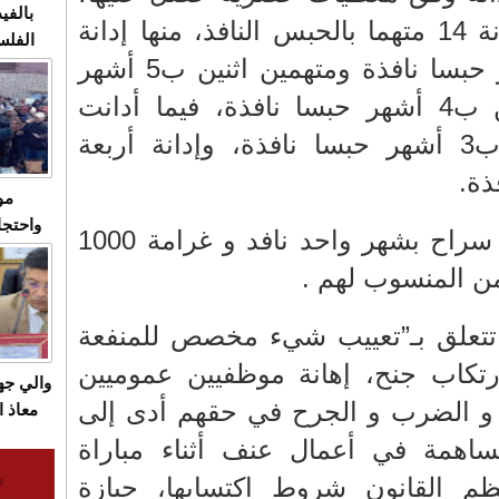
بالفيد
فقد قضت المحكمة بإدانة 14 متهما بالحبس النافذ، منها إدانة
الفلس
متهمين اثنين ب 6 أشهر حبسا نافذة ومتهمين اثنين ب5 أشهر
ويهاجم
قاسية
حبسا نافذة، و6 متهمين ب4 أشهر حبسا نافذة، فيما أدانت
المحكمة ثلاثة متهمين ب3 أشهر حبسا نافذة، وإدانة أربعة
ذة.
مو
واحتجا
و متهمين كانوا في حالة سراح بشهر واحد نافد و غرامة 1000
الأسبو
الصام
بـ"الص
م تتعلق بـ”تعييب شيء مخصص للمنفعة
يرد با
رتكاب جنح، إهانة موظفيين عموميين
والي ج
م و الضرب و الجرح في حقهم أدى إلى
معاذ ا
معانا
اهمة في أعمال عنف أثناء مباراة
والعم
ظم القانون شروط اكتسابها، حيازة
سيتي 