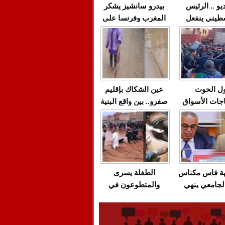
يو .. الرئيس
بيدرو سانشيز يشكر
طيني ينفعل
المغرب وفرنسا على
 حماس بألفاظ
استعادة الكهرباء عقب
 على الهواء
انقطاعه في شبه
الجزيرة الإيبيرية
(فيديو)
ل الحوت
عين الشكاك بإقليم
جات الأسواق
صفرو.. بين واقع البنية
عية/الاحتقان
التحتية المهترئة
ت والتراشق
والحملات الانتخابية
ناديق"/أخنوش
المبكرة(فيديو)
لصمت المريب
هة فاس مكناس
الطفلة يسرى
لجامعي ينهي
والمتطوعون في
ة المواطنين
بركان..أشغال معطوبة
ال مع شركة
وقنوات صرف صحي
باص + وثيقة
تقتل والمحاسبة يجب