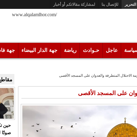
التحرير
للإتصال بنا
لمشاركة مقالاتكم أو أخبار
/www.alqalamlhor.com
ياسة
عاجل
حـوادث
رياضة
جهة الدار البيضاء
جهة فا
ة الاحتلال المتطرفة والعدوان على المسجد الأقصى
مقاطع 
دوان على المسجد الأقصى
حين ت
صوتًا 