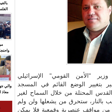
بالفيد
الفلس
ويهاجم
قاسية
مو
واحتجا
الأسبو
الصام
بـ"الص
ير "الأمن القومي" الإسرائيلي
يرد با
ر بتغيير الوضع القائم في المسجد
والي ج
القدس المحتلة من خلال السماح لغير
معاذ ا
معانا
عب بالنار، ستحرق من يشعلها ولن ولم
والعم
من مواقف عنصرية وقمعية فلا يمكن
سيتي 