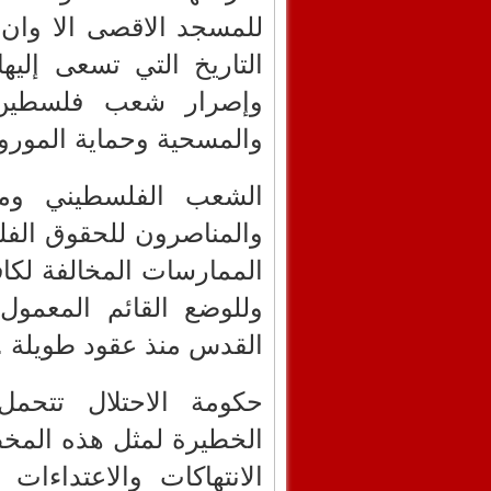
للمسجد الاقصى الا وان 
التاريخ التي تسعى إليه
وإصرار شعب فلسطين و
والمسحية وحماية الموروث
الشعب الفلسطيني ومن 
والمناصرون للحقوق الف
الممارسات المخالفة لكافة
وللوضع القائم المعمول
القدس منذ عقود طويلة .
حكومة الاحتلال تتحمل
الخطيرة لمثل هذه المخ
الانتهاكات والاعتداءات