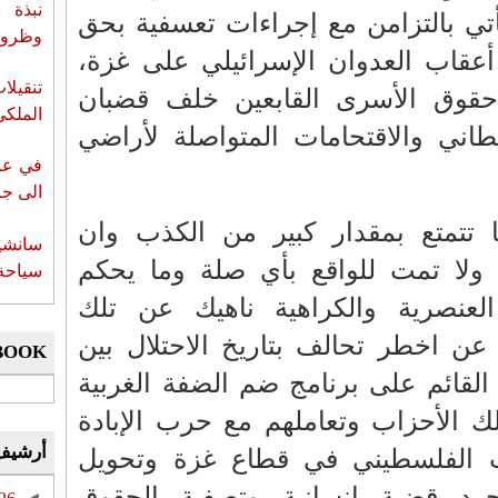
نبذة 
تي بالتزامن مع إجراءات تعسفية بحق
وظروف 
قاب العدوان الإسرائيلي على غزة،
تنقيل
حقوق الأسرى القابعين خلف قضبان
الملكي
يطاني والاقتحامات المتواصلة لأراضي
في عز 
الى جزي
ها تتمتع بمقدار كبير من الكذب وان
سانشي
ة ولا تمت للواقع بأي صلة وما يحكم
سياحة 
لعنصرية والكراهية ناهيك عن تلك
عن اخطر تحالف بتاريخ الاحتلال بين
BOOK
لقائم على برنامج ضم الضفة الغربية
لك الأحزاب وتعاملهم مع حرب الإبادة
أرشيف
ب الفلسطيني في قطاع غزة وتحويل
جرد قضية إنسانية وتصفية الحقوق