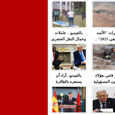
"مولات 88 غرزة"
صادمة وملتمس
 حميد طولست
لا(فيديو)
"الوجهاء"؟/ صمت
 تزداد فيه
وزارة الداخلية؟/أين
 العنف ضد
الوزير التوفيق؟(فيديو)
غيب فيه أحيانًا
لعدالة في
رات "الأسد
بالفيديو .. عاملات
م...
الإفريقي 2025" ..
وعمال النقل الحضري
قاذفة النووية
بفاس يعبرون عن
يب مع ثماني
ارتياحهم بعد إنهاء عقد
مقاتلات من نوع F-16
شركة "سيتي باص"
للقوات الجوية
ية المغربية
ر فاس..هؤلاء
بالفيديو ..أراد أن
ن المسؤولية
يستفزه بالطائرة
ي العمارات
القطرية لكن ترامب
ائية مفتوحة
فضحه أمام العالم
بالحجة والدليل