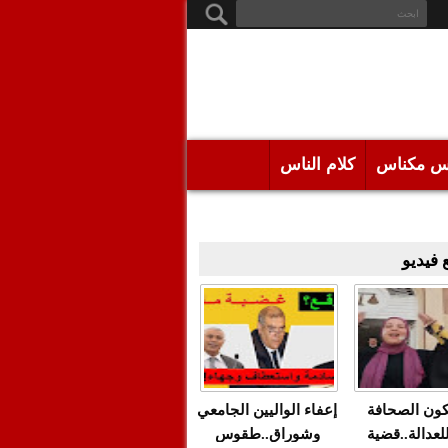
س مكناس
كلام الناس
فيديو
كون الصحافة
إعفاء الواليين الجامعي
للعدالة..قضية
وشوراق..طقوس