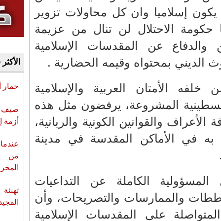
يكون إسلاميا وان كل محاولات تزوير
ا حكومة الاحتلال لن تنال من عزيمة
الدفاع عن المقدسات الإسلامية
 الديني بمحتواه وقيمه الحضارية .
الأكثر 
خلفه الأمتان العربية والإسلامية
حمار 
لسطينية المشروعة، يرفضون مثل هذه
صيف س
 الأعراف والقوانين الكونية والربانية،
أزمة إ
 به في الأماكن المقدسة في مدينة
عندما 
من ي
المحر
 المسؤولية الكاملة عن التداعيات
تهنئة 
ططات والممارسات والتصريحات، وأن
المجيد
 المتواصلة على المقدسات الإسلامية