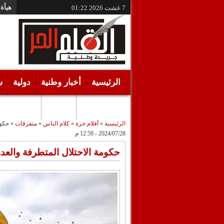
هيأة 
7 غشت 2026
01:22
الرئيسية
أخبار وطنية
دولية
س
أقـلام حـرة
مرئيات
الرئيسية
»
أقلام حرة
»
كلام الناس
»
متفرقات
»
حكوم
2024/07/28 - 12:59 م
حكومة الاحتلال المتطرفة والع