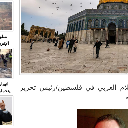
متابعة
مثا
في زمن
حالات
النساء وي
صدى ا
مناو
ردهات ال
شاهد ال
في تدر
تابعة 
الملك
انهيا
لام العربي في فلسطين/رئيس تحرير
يتحملو
ومآس
العشو