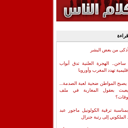
وفيديو
أن تطال المسؤولين
قراءة
أذكى من بعض البشر
اخن.. الهجرة العلنية تدق أبواب
قليمية تهدد المغرب وأوروبا
يصبح المواطن ضحية لعبة الصدمة...
عبث بعقول المغاربة في ملف
وقات؟
بمناسبة ترقية الكولونيل ماجور عبد
 الملكوني إلى رتبة جنرال