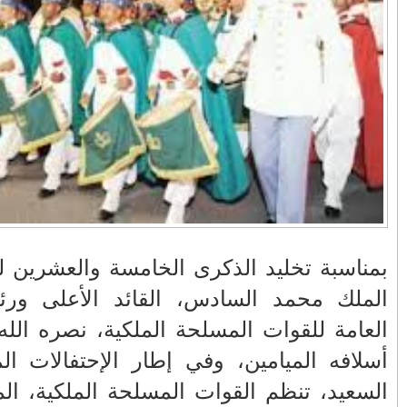
في زمن تزداد فيه
وزارة الداخلية؟/أين
حالات العنف ضد
الوزير التوفيق؟(فيديو)
النساء ويغيب فيه أحيانًا
صدى العدالة في
مناورات "الأسد
بالفيديو .. عاملات
ردهات الم...
الإفريقي 2025" ..
وعمال النقل الحضري
شاهد القاذفة النووية
بفاس يعبرون عن
في تدريب مع ثماني
ارتياحهم بعد إنهاء عقد
مقاتلات من نوع F-16
شركة "سيتي باص"
تابعة للقوات الجوية
الملكية المغربية
انهيار فاس..هؤلاء
بالفيديو ..أراد أن
يتحملون المسؤولية
يستفزه بالطائرة
حب الجلالة
ومآسي العمارات
القطرية لكن ترامب
كان الحرب
العشوائية مفتوحة
فضحه أمام العالم
بالحجة والدليل
ه، على عرش
لهذا الحدث
دولي الأول
بالفيديو .. الرئيس
بيدرو سانشيز يشكر