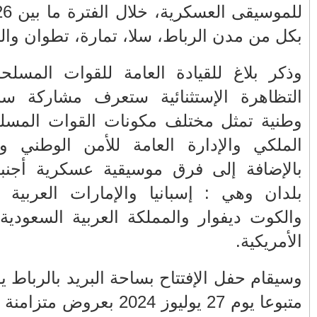
الفلسطيني ينفعل
المغرب وفرنسا على
للموسيقى العسكرية، خلال الفترة ما بين 26 و30 يوليوز 2024،
ويهاجم حماس بألفاظ
استعادة الكهرباء عقب
قاسية على الهواء
انقطاعه في شبه
الجزيرة الإيبيرية
كية أن هذه
(فيديو)
ق موسيقية
مول الحوت
عين الشكاك بإقليم
كية والدرك
واحتجاجات الأسواق
صفرو.. بين واقع البنية
الأسبوعية/الاحتقان
التحتية المهترئة
 المساعدة،
الصامت والتراشق
والحملات الانتخابية
دمة من ست
بـ"الصناديق"/أخنوش
المبكرة(فيديو)
يرد بالصمت المريب
 والسينغال
ات المتحدة
والي جهة فاس مكناس
الطفلة يسرى
معاذ الجامعي ينهي
والمتطوعون في
معاناة المواطنين
بركان..أشغال معطوبة
والعمال مع شركة
وقنوات صرف صحي
وسيقام حفل الإفتتاح بساحة البريد بالرباط يوم 26 يوليوز 2024،
سيتي باص + وثيقة
تقتل والمحاسبة يجب
ة ستقام على مستوى
وفيديو
أن تطال المسؤولين