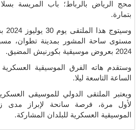
 الهرهورة
الأكثر قراءة
يوليوز 2024 بسهرة إختتامية على
مستوى ساحة المشور بمدينة تطوان، مسبوقة يوم 29 يوليوز
حمار أذكى من بعض البشر
صيف ساخن.. الهجرة العلنية تدق أبواب
أزمة إقليمية تهدد المغرب وأوروبا
 ابتداء من
عندما يصبح المواطن ضحية لعبة الصدمة...
من يعبث بعقول المغاربة في ملف
ام بالمغرب
المحروقات؟
 التقاليد
تهنئة بمناسبة ترقية الكولونيل ماجور عبد
المجيد الملكوني إلى رتبة جنرال
في عز الأزمة الإنسانية رئيس حكومتنا يطير
الى جزيرة مايوركا الاسبانية....!!؟؟