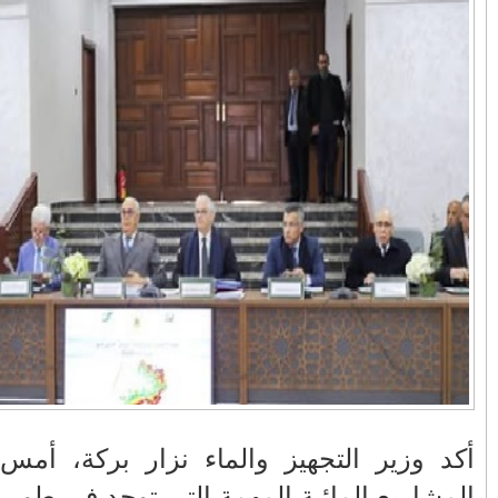
في زمن تزداد فيه
وزارة الداخلية؟/أين
حالات العنف ضد
الوزير التوفيق؟(فيديو)
النساء ويغيب فيه أحيانًا
صدى العدالة في
مناورات "الأسد
بالفيديو .. عاملات
ردهات الم...
الإفريقي 2025" ..
وعمال النقل الحضري
شاهد القاذفة النووية
بفاس يعبرون عن
في تدريب مع ثماني
ارتياحهم بعد إنهاء عقد
مقاتلات من نوع F-16
شركة "سيتي باص"
تابعة للقوات الجوية
الملكية المغربية
انهيار فاس..هؤلاء
بالفيديو ..أراد أن
يتحملون المسؤولية
يستفزه بالطائرة
ومآسي العمارات
القطرية لكن ترامب
العشوائية مفتوحة
فضحه أمام العالم
بالحجة والدليل
ن بفاس، أن
بالفيديو .. الرئيس
بيدرو سانشيز يشكر
 على مستوى