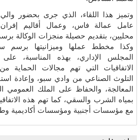
الإعلام أداة للتضليل...
فاس مكناس
الاحتلال المتطرف والتسوية
 ومنتخبين
السياسية للصراع
محليين، بتقديم حصيلة منجزات الوكالة برسم سنة 2023 و2024
أربع سنوات سجنا نافذة لمسير مقهى
أساء إلى مؤسسة مل...
وكذا مخطط عملها وميزانيتها برسم سنة 2025. وصادق
حوض سبو يتصدر حجم حقينة السدود
من مشاريع
أسود الأطلس يعيدون سيناريو النيجر
نات وإزالة
أمام تنزانيا
اه العادمة
مزايا رمضان
ذا التزويد
الفتوحات الإسلامية بين الدين
والطموح السياسي
ات التعاون
مواطنة تصفع قائد والنيابة العامة
تصدر قرارا بوضعها...
بلاغ من الديوان الملكي..
الرياض .. استئناف المفاوضات