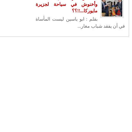
الذكرى الأولى لرحيل ...
انتصار القانون على الشطط في
استعمال السلطة .. حكم ...
الفن الرمضاني: من رسالة سامية
إلى تجارة بالإثارة
كم أنت خفيف رمضان
مراكش.. توقيف جزائري مبحوث عنه
دوليا كان يقود سيار...
تصفيات كأس العالم .. ثلاث نقاط من
عنق الزجاجة
تونس .. قيس سعيَّد ينهي مهام كمال
المدوري بعد سبع...
جنيف .. ناشط حقوقي صحراوي يدعو
المجتمع الدولي إلى ...
مؤسس منتدى كرانس مونتانا: بفضل
الرؤية المستنيرة لج...