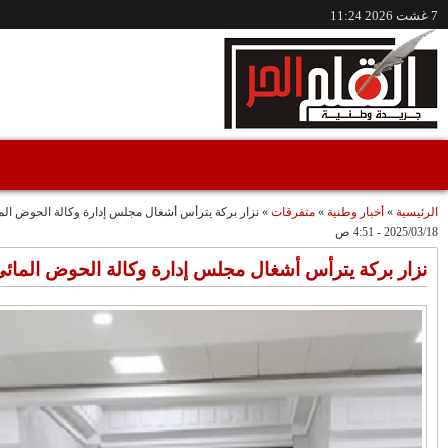
/www.alqalamlhor.com
مقاطع فيديو
حين تكون الصحافة
إعفاء الواليين الجامعي
صوتًا للعدالة..قضية
وشوراق..طقوس
"مولات 88 غرزة"
صادمة وملتمس
متابعة حميد طولست
مثالا(فيديو)
"الوجهاء"؟/ صمت