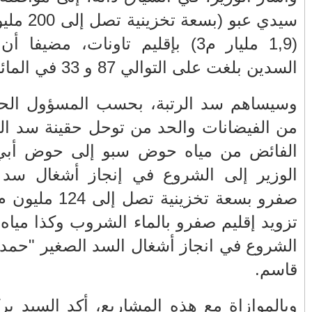
بو (بسعة تخزينية تصل إلى 200 مليون م3)، وسد الرتبة
بة إنجاز هذين
الأكثر قراءة
حمار أذكى من بعض البشر
ي الحماية
ودعم تحويل
صيف ساخن.. الهجرة العلنية تدق أبواب
أزمة إقليمية تهدد المغرب وأوروبا
 كما أشار
خير بإقليم
عندما يصبح المواطن ضحية لعبة الصدمة...
 تصل إلى 124 مليون م3، مما سيمكن من
من يعبث بعقول المغاربة في ملف
المحروقات؟
 إضافة إلى
إقليم سيدي
تهنئة بمناسبة ترقية الكولونيل ماجور عبد
المجيد الملكوني إلى رتبة جنرال
في عز الأزمة الإنسانية رئيس حكومتنا يطير
 أهمية عدة
الى جزيرة مايوركا الاسبانية....!!؟؟