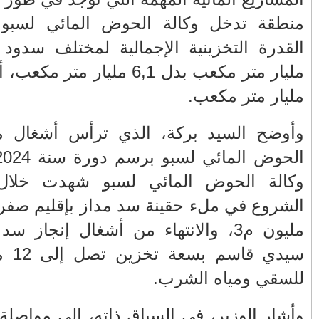
الفلسطيني ينفعل
المغرب وفرنسا على
ويهاجم حماس بألفاظ
استعادة الكهرباء عقب
كن من رفع
قاسية على الهواء
انقطاعه في شبه
القدرة التخزينية الإجمالية لمختلف سدود الحوض إلى 14ر8
الجزيرة الإيبيرية
مليار متر مكعب بدل 6,1 مليار متر مكعب، أي بزيادة أكثر من 2
(فيديو)
مول الحوت
عين الشكاك بإقليم
واحتجاجات الأسواق
صفرو.. بين واقع البنية
ارة وكالة
الأسبوعية/الاحتقان
التحتية المهترئة
رسم دورة سنة 2024، أن منطقة تدخل
الصامت والتراشق
والحملات الانتخابية
بـ"الصناديق"/أخنوش
المبكرة(فيديو)
 المنصرمة
يرد بالصمت المريب
الشروع في ملء حقينة سد مداز بإقليم صفرو بسعة تخزين 700
والي جهة فاس مكناس
الطفلة يسرى
لبرنة بإقليم
معاذ الجامعي ينهي
والمتطوعون في
سيدي قاسم بسعة تخزين تصل إلى 12 مليون م3 مخصصة
معاناة المواطنين
بركان..أشغال معطوبة
والعمال مع شركة
وقنوات صرف صحي
سيتي باص + وثيقة
تقتل والمحاسبة يجب
وفيديو
أن تطال المسؤولين
 إنجاز سدي