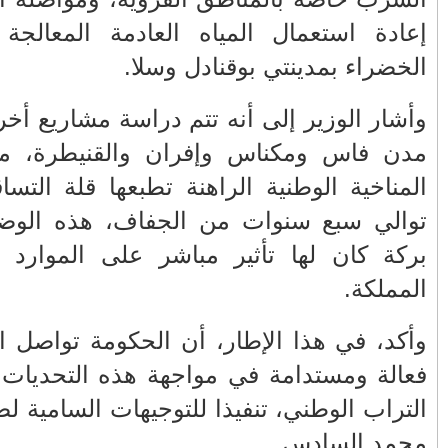
الساحر !
 المساحات
وداعا رمضان
حين يتحول الخلاف البسيط إلى "عجز
مزمن"
الغاية تهم
بلاغ لوزارة القصور الملكية
 بالظرفية
والتشريفات والأوسمة
المطرية مع
ليلة القدر
حسب السيد
خوسيه مانويل ألباريس: إسبانيا
والمغرب أرسيا بينهما...
ة بجل جهات
إضافة 60 دقيقة إلى الساعة القانونية
بالمغرب في هذا...
ماجدة موتشو تلقن درسا لممثل
تنفيذ حلول
الجزائر لدى الأمم المتحدة
عيد مجموع
خبير أمريكي : روسيا أبدت رغبتها في
جلالة الملك
إبرام السلام لك...
المؤثرون المشوهون: عندما يصبح