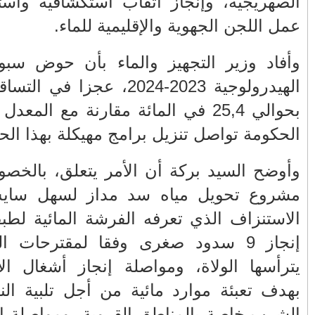
وكذا تفعيل
◄
نوفمبر
(1)
◄
يوليو
(88)
لال السنة
◄
يونيو
(222)
قطات المطرية قدر
◄
مايو
(195)
نوي، مضيفا أن
◄
أبريل
(209)
▼
مارس
(163)
تهنئة جريدة القلم الحر بمناسبة عيد
اصلة إنجاز
الفطر السعيد
أمير المؤمنين يؤدي غدا الاثنين صلاة
 للحد من
عيد الفطر المب...
يس، وبرمجة
عيد الفطر يوم غد الإثنين فاتح شوال
جهوية التي
1446هـ: 31 مارس...
لاستكشافية
انخفاض أسعار لحوم البقر في
المغرب.. بين المضاربة و...
ظرفي لمياه
جنوب إفريقيا .. ارتداد السحر على
 في برنامج