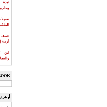
نبذة 
وظروف 
تنقيل
الملكي
صيف س
أزمة إ
ابن ك
والعفا
BOOK
أرشيف