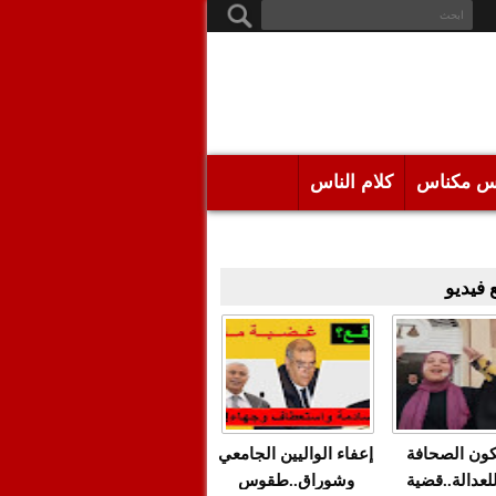
س مكناس
كلام الناس
فيديو
كون الصحافة
إعفاء الواليين الجامعي
للعدالة..قضية
وشوراق..طقوس