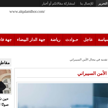
التحرير
للإتصال بنا
لمشاركة مقالاتكم أو أخبار
/www.alqalamlhor.com
ياسة
عاجل
حـوادث
رياضة
جهة الدار البيضاء
جهة فا
قدمه في مجال الأمن السيبراني
مقاطع 
لأمن السيبراني
حين ت
صوتًا 