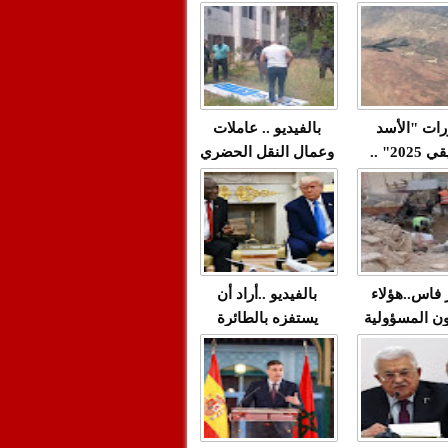
"مولات 88 غرزة"
صادمة وملتمس
 حميد طولست
لا(فيديو)
"الوجهاء"؟/ صمت
 تزداد فيه
وزارة الداخلية؟/أين
 العنف ضد
الوزير التوفيق؟(فيديو)
غيب فيه أحيانًا
لعدالة في
رات "الأسد
بالفيديو .. عاملات
م...
الإفريقي 2025" ..
وعمال النقل الحضري
قاذفة النووية
بفاس يعبرون عن
يب مع ثماني
ارتياحهم بعد إنهاء عقد
مقاتلات من نوع F-16
شركة "سيتي باص"
للقوات الجوية
ية المغربية
ر فاس..هؤلاء
بالفيديو ..أراد أن
ن المسؤولية
يستفزه بالطائرة
ي العمارات
القطرية لكن ترامب
ائية مفتوحة
فضحه أمام العالم
بالحجة والدليل