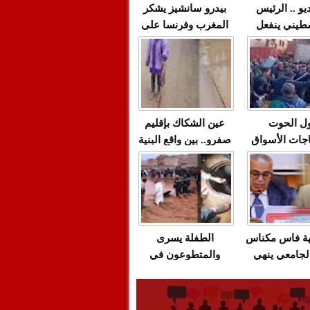
يو .. الرئيس
بيدرو سانشيز يشكر
طيني ينفعل
المغرب وفرنسا على
 حماس بألفاظ
استعادة الكهرباء عقب
 على الهواء
انقطاعه في شبه
الجزيرة الإيبيرية
(فيديو)
ل الحوت
عين الشكاك بإقليم
جات الأسواق
صفرو.. بين واقع البنية
عية/الاحتقان
التحتية المهترئة
ت والتراشق
والحملات الانتخابية
ناديق"/أخنوش
المبكرة(فيديو)
لصمت المريب
هة فاس مكناس
الطفلة يسرى
لجامعي ينهي
والمتطوعون في
ة المواطنين
بركان..أشغال معطوبة
ال مع شركة
وقنوات صرف صحي
باص + وثيقة
تقتل والمحاسبة يجب