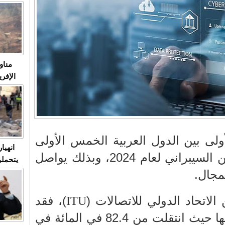
متابعة
مثا
في زمن
حالات
النساء وي
صدى ا
مناو
ردهات ال
شاهد ال
في تدر
تابعة 
الملك
ولى بين الدول العربية الخمس الأولى
انهيا
في المؤشر العالمي للأمن السيبراني لعام 2024، وبذلك يواصل
يتحملو
مجال.
ومآس
العشو
الاتحاد الدولي للاتصالات (
)، فقد
ITU
حسنت المملكة من نتيجتها حيث انتقلت من 82.4 في المائة في