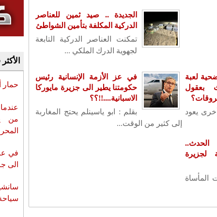
الجديدة .. صيد ثمين للعناصر
الدركية المكلفة بتأمين الشواطئ
تمكنت العناصر الدركية التابعة
لجهوية الدرك الملكي ...
الأكثر 
حية لعبة
في عز الأزمة الإنسانية رئيس
حمار 
ث بعقول
حكومتنا يطير الى جزيرة مايوركا
حروقات؟
الاسبانية....!!؟؟
عندما 
أخرى يعود
بقلم : ابو ياسينلم يحتج المغاربة
من ي
إلى كثير من الوقت...
المحر
لحدث..
في عز 
لجزيرة
الى جزي
ت المأساة
سانشي
سياحة 