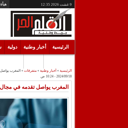
هيأة 
9 غشت 2026
12:35
الرئيسية
أخبار وطنية
دولية
س
أقـلام حـرة
مرئيات
الرئيسية
»
أخبار وطنية
»
متفرقات
»
المغرب يواصل ت
2024/09/18 - 10:24 ص
المغرب يواصل تقدمه في مجال ا