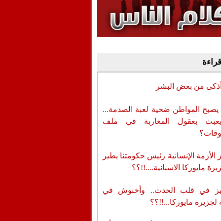
وفيديو
أن تطال المسؤولين
قراءة
أذكى من بعض البشر
يصبح المواطن ضحية لعبة الصدمة...
عبث بعقول المغاربة في ملف
وقات؟
الأزمة الإنسانية رئيس حكومتنا يطير
رة مايوركا الاسبانية....!!؟؟
ز في قلب الحدث.. وأخنوش في
لجزيرة مايوركا...!!؟؟