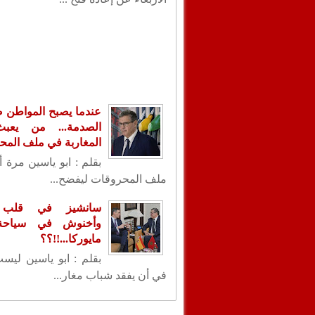
عندما يصبح المواطن ض
الصدمة... من يعب
المغاربة في ملف الم
بقلم : ابو ياسين مرة 
ملف المحروقات ليفضح...
سانشيز في قلب ا
وأخنوش في سياحة 
مايوركا...!!؟؟
بقلم : ابو ياسين ليس
في أن يفقد شباب مغار...