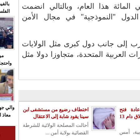
بالفيد
2020 إلى 97.5 في المائة هذا العام، وبالتالي انضمت
الفلس
لدول "النموذجية" في مجال الأمن
ويهاجم
قاسية
رب إلى جانب دول كبرى مثل الولايات
رات العربية المتحدة، متجاوزا دولا مثل
مو
واحتجا
الأسبو
الصام
بـ"الص
يرد با
والي ج
ادة فتح
اختطاف رضيع من مستشفى ابن
معاذ ا
سفارته بدمشق بعد إغلاق دام 13
سينا يقود شابة إلى الاعتقال
معانا
أحالت المصلحة الولائية للشرطة
والعم
بية، أمس
القضائية بولاية أمن ...
سيتي 