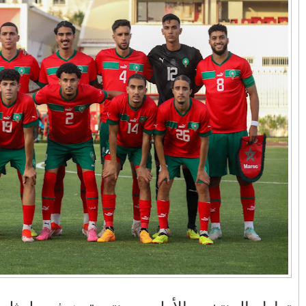
في زمن تزداد فيه
وزارة الداخلية؟/أين
حالات العنف ضد
الوزير التوفيق؟(فيديو)
النساء ويغيب فيه أحيانًا
صدى العدالة في
مناورات "الأسد
بالفيديو .. عاملات
ردهات الم...
الإفريقي 2025" ..
وعمال النقل الحضري
شاهد القاذفة النووية
بفاس يعبرون عن
في تدريب مع ثماني
ارتياحهم بعد إنهاء عقد
مقاتلات من نوع F-16
شركة "سيتي باص"
تابعة للقوات الجوية
الملكية المغربية
انهيار فاس..هؤلاء
بالفيديو ..أراد أن
يتحملون المسؤولية
يستفزه بالطائرة
ومآسي العمارات
القطرية لكن ترامب
العشوائية مفتوحة
فضحه أمام العالم
بالحجة والدليل
بالفيديو .. الرئيس
بيدرو سانشيز يشكر