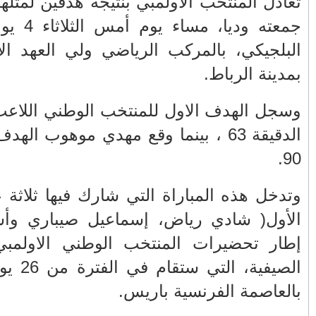
مباراة التي
الفلسطيني ينفعل
المغرب وفرنسا على
ويهاجم حماس بألفاظ
استعادة الكهرباء عقب
جمعته وديا، مساء يوم أمس الثلاثاء 4 يونيو 2024 بالمنتخب
قاسية على الهواء
انقطاعه في شبه
ولاي الحسن
الجزيرة الإيبيرية
(فيديو)
مول الحوت
عين الشكاك بإقليم
ن كشطة في
واحتجاجات الأسواق
صفرو.. بين واقع البنية
ي في الدقيقة
الأسبوعية/الاحتقان
التحتية المهترئة
الصامت والتراشق
والحملات الانتخابية
بـ"الصناديق"/أخنوش
المبكرة(فيديو)
يرد بالصمت المريب
من المنتخب
الين)، في
والي جهة فاس مكناس
الطفلة يسرى
معاذ الجامعي ينهي
والمتطوعون في
 الأولمبية
معاناة المواطنين
بركان..أشغال معطوبة
الصيفية، التي ستقام في الفترة من 26 يوليوز إلى 11 غشت
والعمال مع شركة
وقنوات صرف صحي
سيتي باص + وثيقة
تقتل والمحاسبة يجب
وفيديو
أن تطال المسؤولين