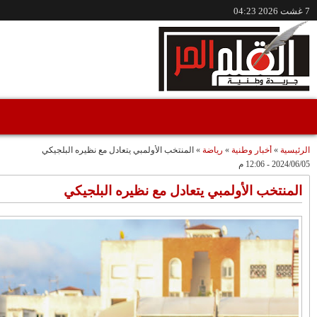
/www.alqalamlhor.com
مقاطع فيديو
حين تكون الصحافة
إعفاء الواليين الجامعي
صوتًا للعدالة..قضية
وشوراق..طقوس
"مولات 88 غرزة"
صادمة وملتمس
متابعة حميد طولست
مثالا(فيديو)
"الوجهاء"؟/ صمت