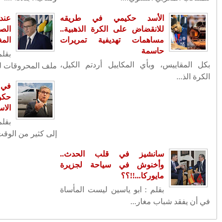
مواطن ضحية لعبة
تنقيلات في صفوف كبار الضباط الدرك
ن يعبث بعقول
الملكي
لف المحروقات؟
ين مرة أخرى يعود
في عز الأزمة الإنسانية رئيس حكومتنا يطير
الى جزيرة مايوركا الاسبانية....!!؟؟
الإنسانية رئيس
سانشيز في قلب الحدث.. وأخنوش في
لى جزيرة مايوركا
سياحة لجزيرة مايوركا...!!؟؟
نلم يحتج المغاربة
FACEBOOK
أرشيف
(22)
2026
◄
(1335)
2025
◄